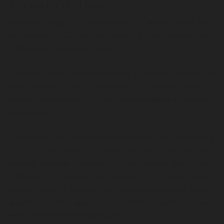
Un peu d'Histoire...
Il faut savoir que le chanvre cultivé ou Cannabis sativa, dont
est extrait le CBD est une plante à fleurs pouvant être
cultivée partout dans le monde.
Découvert depuis
des millénaires
, le chanvre est l’une des
plus anciennes plantes cultivées par l’Homme pour ses
vertus médicinales
et ses
extraordinaires fibres
résistantes
.
Aux quatre coins du monde, divers peuples ont commencé à
cultiver et exploiter le chanvre. Les chinois s’en servaient
comme
remède naturel
et fibre textile pour créer
vêtements et cordes. Les Egyptiens l’utilisaient comme
papier, tissus et
soigner leurs inflammations et autres
maux
. Les marins quant à eux, confectionnaient de solides
voiles et cordes pour leurs navires.