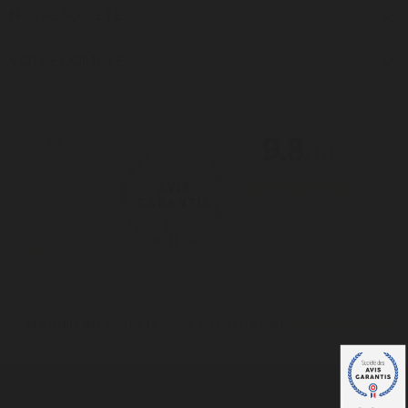
NOTRE SOCIÉTÉ

VOTRE COMPTE

Marchand approuvé par la Société des Avis Garantis,
cliquez ici pour vérifier
.
© 2026 -