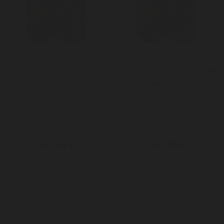
Huile CBD 15% Chanvre 10ml
Huile CBD 20% Chanvre 10ml
Nature & CBD
Nature & CBD
Huile au CBD base huile de
Huile au CBD base huile de
chanvre biologique Made in
chanvre biologique Made in
France
France
44,90 €
54,90 €


Ajouter au panier
Ajouter au panier