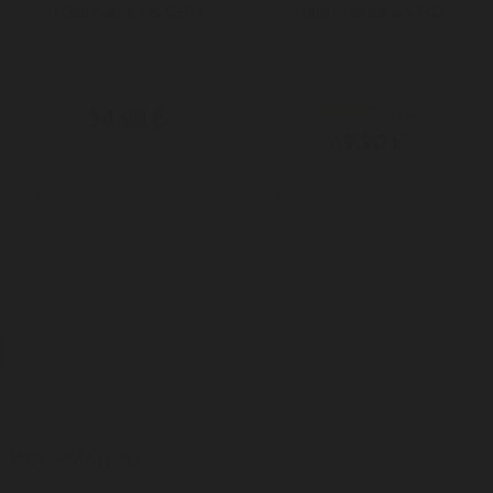
10ml Nature & CBD
10ml Nature & CBD
Huile au CBD base huile de coco
Huile au CBD base huile de coco
MCT Organique Made in France
MCT Organique Made in France
54,90 €
69,90 €


Ajouter au panier
Ajouter au panier
INFORMATIONS