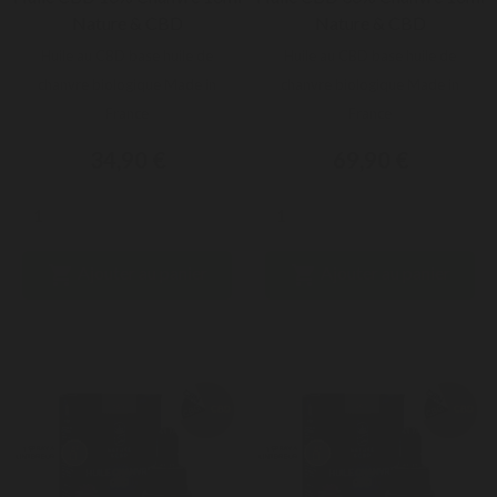
Nature & CBD
Nature & CBD
Huile au CBD base huile de
Huile au CBD base huile de
chanvre biologique Made in
chanvre biologique Made in
France
France
34,90 €
69,90 €


Ajouter au panier
Ajouter au panier