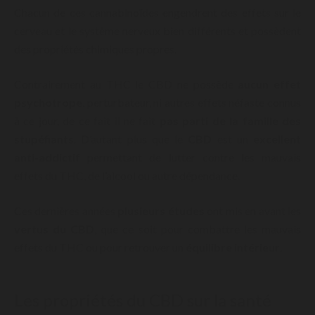
Chacun de ces cannabinoïdes engendrent des effets sur le
cerveau et le système nerveux bien différents et possèdent
des propriétés chimiques propres.
Contrairement au THC le CBD ne possède
aucun effet
psychotrope
, perturbateur, ni autres effets néfaste connus
à ce jour, de ce fait il ne fait
pas parti de la famille des
stupéfiants
. D’autant plus que le
CBD
est un
excellent
anti-addictif
permettant de lutter contre les mauvais
effets du THC, de l’alcool ou autre dépendance.
Ces dernières années
plusieurs études
ont mis en avant les
vertus du CBD
, que ce soit pour combattre les mauvais
effets du THC ou pour retrouver un
équilibre intérieur
.
Les propriétés du CBD sur la santé