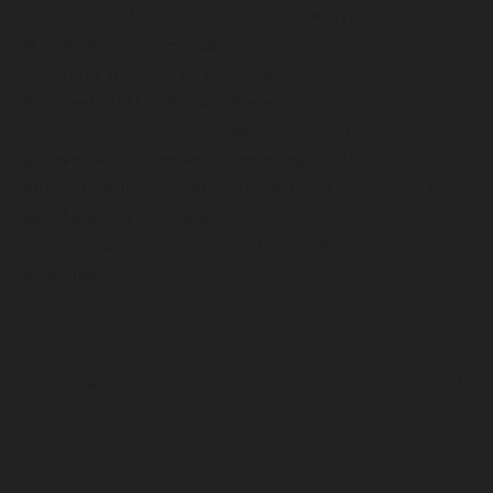
Anti-anxiolytique : réduit l’anxiété, le stress et permet
le relâchement musculaire
Réduit les troubles du sommeil
Agit contre la tension artérielle
Anti-addictif : combat les dépendances comme la
drogue, l’alcool, les anti-dépresseurs, etc.
Antidiabétique : permet de baisser le taux de sucre
(glycémie) dans le sang
Anti-inflammatoire : soulage les douleurs et
inflammations
Maintenant, un peu de chimie. La formule chimique du CBD
est C
H
O
autrement dit le CBD est composé de
21
30
2
carbone, hydrogène et d’oxygène.