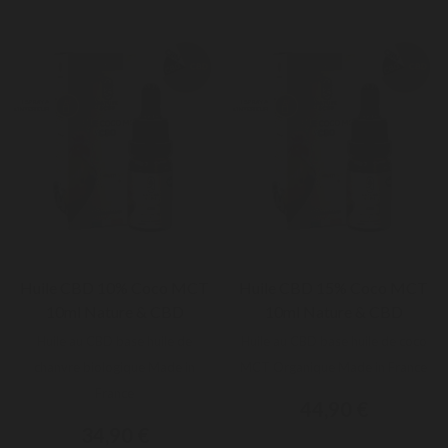
Huile CBD 10% Coco MCT
Huile CBD 15% Coco MCT
10ml Nature & CBD
10ml Nature & CBD
Huile au CBD base huile de
Huile au CBD base huile de coco
chanvre biologique Made in
MCT Organique Made in France
France
44,90 €
34,90 €