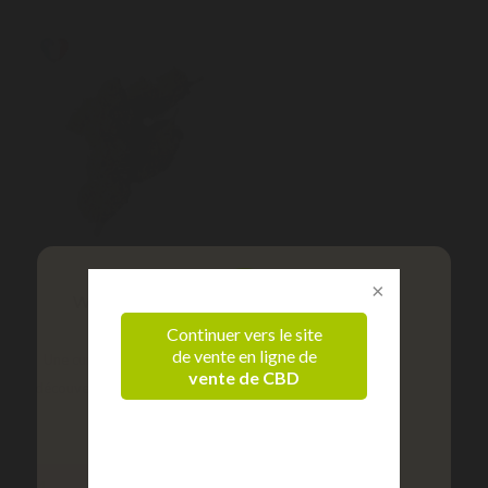
White CBG 5g
Continuer vers le site
de vente en ligne de
Une curiosité qui mérite sa
vente de CBD
découverte. De couleur très...
Vérification d'âge
18,40 €
Confirmez que vous êtes majeur