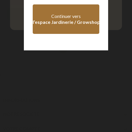
+ 18 ans
- 18 ans
Ajouter au panier
Continuer vers
l’espace Jardinerie / Growshop
1
INFORMATIONS
NOTRE SOCIÉTÉ

VOTRE COMPTE
