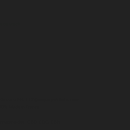
e de stock
ile de coco MCT Organique permet ici une
 100% Made in France
x cannabinoïdes : CBD, CBG, CBN.