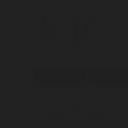
DESCRIPTION
DÉTAILS DU
Laissez-vous tenter par une huile au CBD a
absorption rapide du produit - Enrichi e
Presque un an de recherche pour élaborer c
- Efficacité encore performante car l’extra