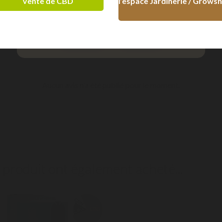
vente de CBD
l’espace Jardinerie / Grows
le (6 jours) :
6,36 € TTC
+ 18 ans
- 18 ans
Aucun avis n'a été publié pour le moment.
e produit ont également acheté...