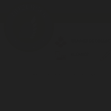
GRAINES DE COLLE
KLEANER
ACCUEIL
CBD/CBG
HUILES
NATURE & CBD
HUIL