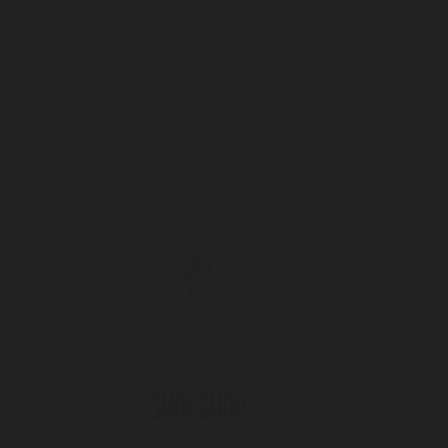
Quel que soit le taux de CBD de ces huile
CBG et CBN s’ajoutent au taux de CBD annon
En supplément et sans augmenter le prix, ces 
Nos options de livraison
La Poste
– courri
Livraison à domici
Shop2Shop Dire
Livraison en relais