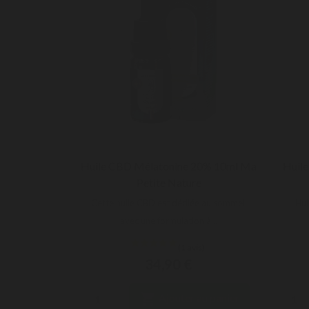
Huile CBD Mélatonine 20% 10ml Ma
Huil

APERÇU RAPIDE
Petite Nature
Cette huile CBD est dédiée au sommeil
Hui
avec une formulation à...
34,90 €

Ajouter au panier