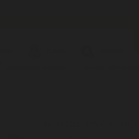
CTION
FLEURS
CBD/CBG
ACCESSOIRES FUMEURS
SOLDES / DÉSTOCKAG
E CBD 30% COCO MCT 10ML NATURE & CBD
Huile CBD 30% Coco MCT