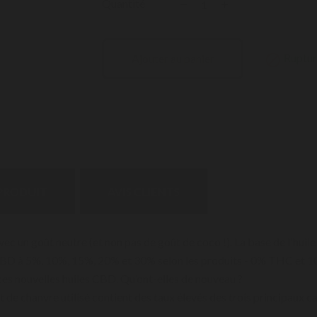
Quantité
Ruptur
Ajouter au panier

 PRODUIT
AVIS CLIENTS
vec un goût neutre (et non pas de goût de coco !). La base de l'hu
n CBD à 5%, 10%, 15%, 20% et 30% selon les produits - 0% THC et
es nouvelles huiles CBD. Qu’ont-elles de nouveau ?
it de chanvre utilisé contient des taux élevés des trois principau