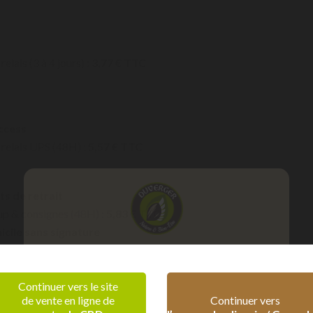
relais (3 à 4 jours) :
3,77 € TTC
ccess
 relais UPS (48H) :
5,57 € TTC
ts de retrait
kup & consignes (48H) :
5,83 € TTC
cile sans signature
ile (48H) :
7,67 € TTC
Vérification d'âge
Continuer vers le site
de vente en ligne de
Continuer vers
Confirmez que vous êtes majeur