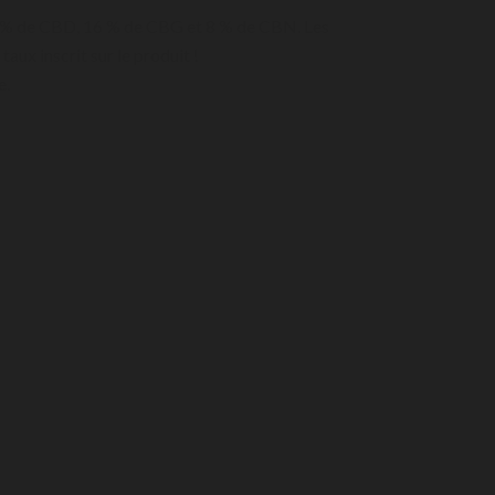
76 % de CBD, 16 % de CBG et 8 % de CBN. Les
ux inscrit sur le produit !
e.