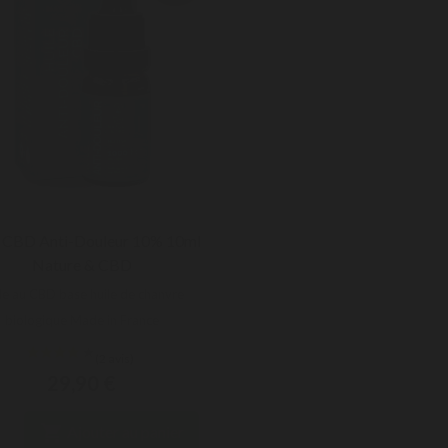
e CBD Anti-Douleur 10% 10ml

APERÇU RAPIDE
Nature & CBD
le au CBD base huile de chanvre
biologique Made in France
29,90 €

Ajouter au panier