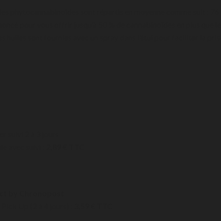
s, les phytocannabinoïdes sont répartis en moyenne comme suit : 
cé pour vous offrir jusqu’à 50 % de cannabinoïdes en plus que le ta
huiles sont fournies avec un spray dans l’étui pour faciliter la pris
er suivi 2 à 3 jours
le avec suivi :
2,89 € TTC
ct by Chronopost
 Pick Up (2 à 4 jours) :
3,59 € TTC