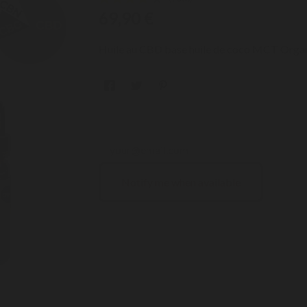
69,90 €
Huile au CBD base huile de coco MCT Orga
(1 avis)
Notify me when available