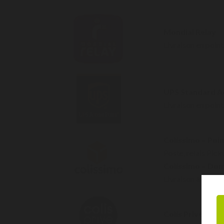
Mondial Relay
Livraison en point 
UPS Standard A
Livraison en point
Colissimo – Poin
Poste, relais Pic
Colissimo – Domi
Livraison à domic
Colis Privé