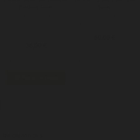
Fastbuds Seeds
Seeds
Nous rappelons qu'il est
6 Graines féminisées + 3 graines
strictement interdit de faire
LH2P offertesNous rappelons...
germer...
60,00 €
36,00 €


Ajouter au panier
Ajouter au panier
INFORMATIONS