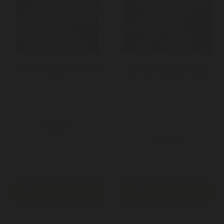
Auto Kong 4 X10 Paradise
Cream Mandarine Fast
Seeds
Version X3 Sweet Seeds
Graines de collection PARADISE
Afin de répondre à la forte
SEEDSCroisement de la GG x...
demande de ses clients Sweet
Seeds...
79,00 €
28,00 €


Ajouter au panier
Ajouter au panier