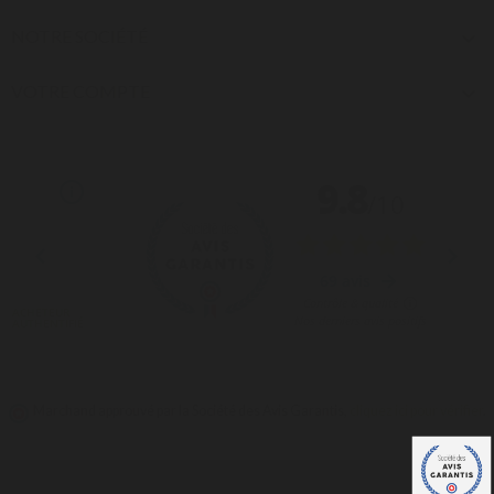
NOTRE SOCIÉTÉ

VOTRE COMPTE

Marchand approuvé par la Société des Avis Garantis,
cliquez ici pour vérifier
.
© 2026 -