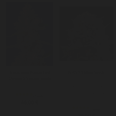
Tropicanna Poison Fast
B-45 X3 Silent Seeds
Version X5 Sweet Seeds
erreur description short
La B-45 est née de la
collaboration entre Silent Seeds
et...
46,00 €
39,00 €