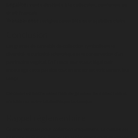
Légalité :
vente destinée à la collection, conforme au
droit français.
Transparence :
origine contrôlée et traçabilité claire.
Conclusion
Les graines de cannabis de collection symbolisent la
diversité, la curiosité scientifique et la conservation d’un
patrimoine végétal. En France, leur statut légal clair
encourage cette passion tout en encadrant strictement leur
usage.
Découvrez notre sélection de graines de collection
et
enrichissez votre bibliothèque botanique.
Rappel réglementaire
Graines vendues pour
collection
uniquement. La culture est
interdite en France. Respectez la réglementation en vigueur.