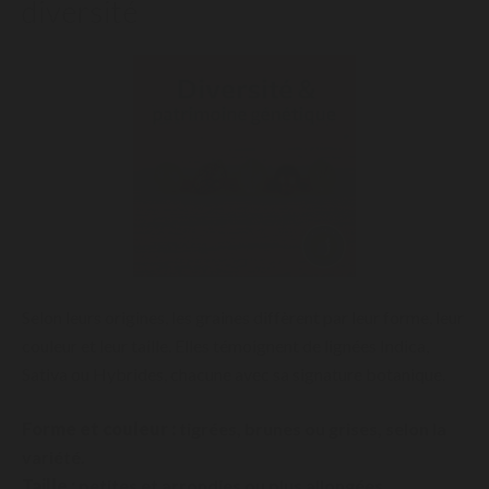
diversité
Selon leurs origines, les graines diffèrent par leur forme, leur
couleur et leur taille. Elles témoignent de lignées Indica,
Sativa ou Hybrides, chacune avec sa signature botanique.
Forme et couleur :
tigrées, brunes ou grises, selon la
variété.
Taille :
petites et arrondies ou plus allongées.