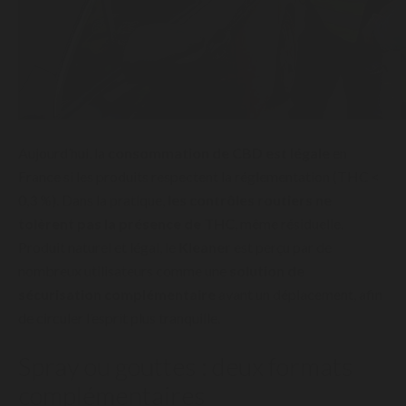
Aujourd’hui, la
consommation de CBD est légale
en
France si les produits respectent la réglementation (THC <
0,3 %). Dans la pratique,
les contrôles routiers ne
tolèrent pas la présence de THC
, même résiduelle.
Produit naturel et légal, le
Kleaner
est perçu par de
nombreux utilisateurs comme une
solution de
sécurisation complémentaire
avant un déplacement, afin
de circuler l’esprit plus tranquille.
Spray ou gouttes : deux formats
complémentaires