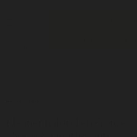
En navigant sur ce site, vous devez accept
des cookies.
POLITIQUE DE CONFIDENTIALI
ACCUEIL
BLOG
CBD
KLEANER NATUREL EN FRANCE | SPRAY &
GOUTTES ANTI-THC AU MEILLEUR PRIX – DUVERGER
SHOW SIDEBAR
Kleaner naturel en France
| Spray & Gouttes anti-