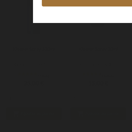
Kleaner Spray 100ml
Kleaner Spray 30ml
Kleaner en spray 100ml
Kleaner en spray 30ml
35,00 €
15,00 €


Ajouter au panier
Ajouter au panier