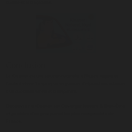
qualité et la traçabilité.
Conclusion
Le
Kleaner
est une solution naturelle,
efficace
,
légale
et
facile à vivre
. En spray ou en gouttes, il répond aux attentes
d’un quotidien serein et transparent.
Découvrez le Kleaner sur Duverger Nature & Bien-Être
et profitez d’un prix parmi les plus compétitifs de
France.