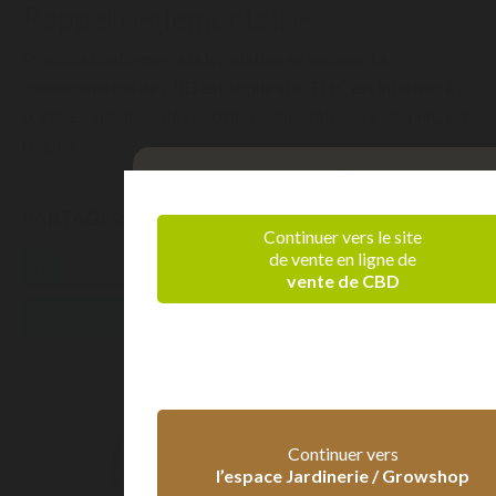
Rappel réglementaire
Produits conformes à la législation en vigueur. La
consommation de CBD est légale si le THC est inférieur à
0,3 %. En situation de contrôle routier, l’absence de THC est
requise.
PARTAGER SUR
Continuer vers le site
de vente en ligne de
Facebook
Twitter
Pinterest
vente de CBD
Vérification d'âge
LinkedIn
Tumblr
Confirmez que vous êtes majeur
+ 18 ans
- 18 ans
Continuer vers
l’espace Jardinerie / Growshop