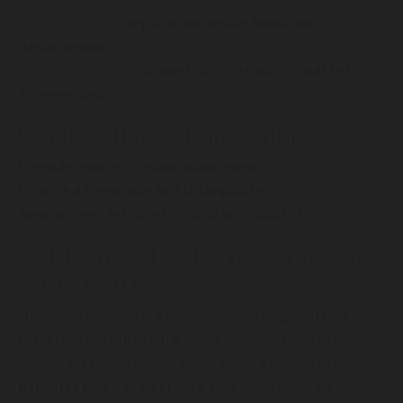
Kleaner Spray
:
application rapide, idéale en
déplacement.
Kleaner Gouttes
:
usage ciblé, format compact et
économique.
Composition et philosophie
Formule épurée : « moins mais mieux »
Priorité à l’innocuité et à la simplicité
Sans arômes artificiels ni colorants ajoutés
Le Kleaner chez Duverger Nature
& Bien-Être
Nous sélectionnons le Kleaner pour son
originalité
, sa
fiabilité
et sa
conformité
. Notre objectif : rendre ce
produit accessible au plus grand nombre avec un
prix
parmi les plus bas de France
, tout en garantissant la