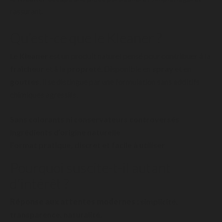
rassurant.
Qu’est-ce que le Kleaner ?
Le
Kleaner
est un produit naturel pensé pour contribuer à la
fraîcheur
et à la
propreté
. Disponible en
spray
et en
gouttes
, il se distingue par une formulation sans additifs
chimiques agressifs.
Sans colorants ni conservateurs controversés
Ingrédients d’origine naturelle
Format pratique, discret et facile à utiliser
Pourquoi suscite-t-il autant
d’intérêt ?
Réponse aux attentes modernes :
simplicité,
transparence, naturalité.