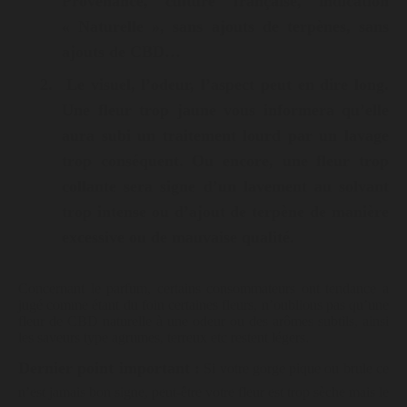
Provenance, culture française, indication
« Naturelle », sans ajouts de terpènes, sans
ajouts de CBD…
2.
Le visuel, l’odeur, l’aspect peut en dire long.
Une fleur trop jaune vous informera qu’elle
aura subi un traitement lourd par un lavage
trop conséquent. Ou encore, une fleur trop
collante sera signe d’un lavement au solvant
trop intense ou d’ajout de terpène de manière
excessive ou de mauvaise qualité.
Concernant le parfum, certains consommateurs ont tendance a
jugé comme étant du foin certaines fleurs, n’oublions pas qu’une
fleur de CBD naturelle à une odeur ou des arômes subtils, ainsi
les saveurs type agrumes, terreux etc restent légers.
Dernier point important :
Si votre gorge pique ou brule ce
n’est jamais bon signe, peut-être votre fleur est trop sèche mais le