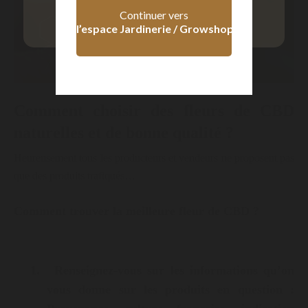
+ 18 ans
- 18 ans
Continuer vers
l’espace Jardinerie / Growshop
Comment choisir des fleurs de CBD
naturelles et de bonne qualité ?
Heureusement tous les producteurs et vendeurs ne proposent pas
que des produits trafiqués…
Comment trouver la meilleure fleur de CBD ?
1.
Renseignez-vous sur les informations qu’on
vous donne sur les produits en question :