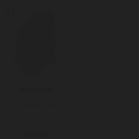
Gelato CBG 3g
Si vous aimez les variétés de
chanvre aux arômes puissants,
à...
18,90 €