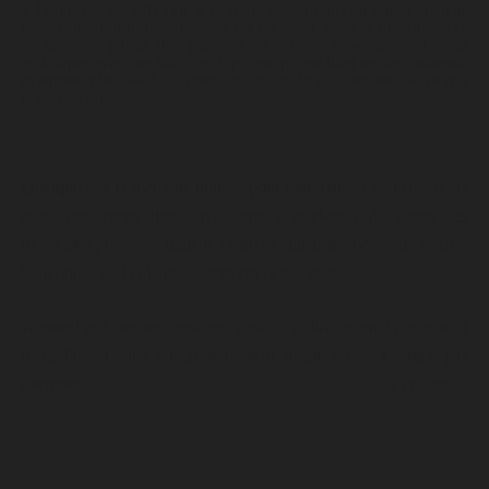
« Propres », au C02 (qui s’évapore totalement) ou par la chaleur
par exemple qui, lorsque cela est bien fait, permet de conserver
la majeure partie des parfums et autres, contrairement à la
technique avec des solvants liquides qui est bien moins coûteuse
et surtout plus nocif s’il reste des traces de solvants nocifs, ce qui
n’est pas rare.
Quelque soit la méthode utilisée pour faire baisser le THC, nous
nous retrouvons donc avec une dégradation de toutes les
molécules présentes dans le chanvre, ainsi, même les molécules
bénéfiques de la plante se trouvent détériorées.
Aujourd’hui, seules certaines variétés cultivées en France sont
naturelles et sans aucun traitement avant vente. Comme par
exemple :
la Bourbonnaise
,
La Cherry Bourbon
ou encore
la
Gelato CBG
.