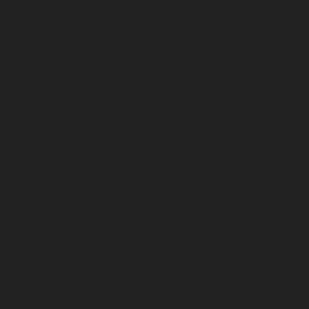

Ajouter au panier
INFORMATIONS
NOTRE SOCIÉTÉ

VOTRE COMPTE
