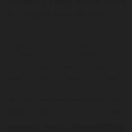
sécurité ? Zoom sur les fleurs
de CBD, on vous dit tout !
Depuis plus de 3 ans, Duverger Nature & Bien-Être CBD Shop
sélectionne scrupuleusement des produits de qualités. Mais ça
veut dire quoi des produits CBD de qualité ?
Pour commencer il est bon de faire un petit rappel sur le
déploiement de cette substance au fil des dernières années. En
effet, le CBD (Cannabidiol) est depuis quelques temps la star du
Bien-Être. Cette substance se décline à présent sous une
multitude de produits, huiles sublinguale, bonbons, infusions,
thés, gâteaux, perles, cristaux, solides, hash, résines, fleurs,
etc….
Cette molécule, contenue naturellement dans la fleur de chanvre
prodigue de nombreux bienfaits. C’est pourquoi nous allons ici,
nous atteler à discuter de la fleur, c’est-à-dire, la forme primaire
et « naturelle » du CBD.