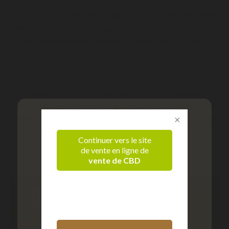
Du coup, la majorité des vendeurs, pour rendre leurs fleurs
attractives s’approvisionne par le biais de fournisseurs qui
rajoute artificiellement des terpènes et/ou du CBD de synthèse.
En conclusion, le problème principal pour les consommateurs est
donc lié à la qualité générale de la fleur de CBD, car les produits
modifiés et transformés peuvent ainsi engendrer des
conséquences nocives qui ne devrait pas exister !
Continuer vers le site
de vente en ligne de
vente de CBD
Vérification d'âge
Confirmez que vous êtes majeur