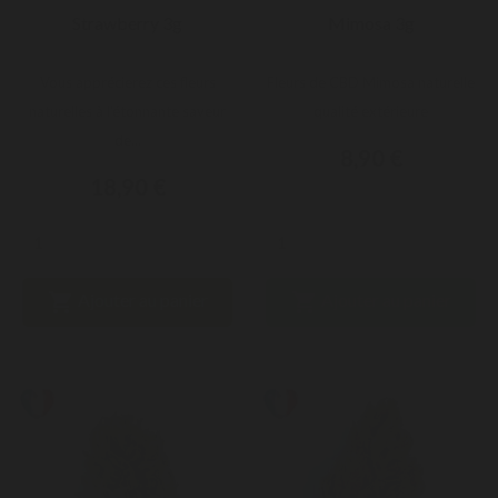
Strawberry 3g
Mimosa 3g
Vous apprécierez ces fleurs
Fleurs de CBD Mimosa naturelle
naturelles à l'étonnante saveur
qualité extérieure
de...
8,90 €
18,90 €


Ajouter au panier
Ajouter au panier