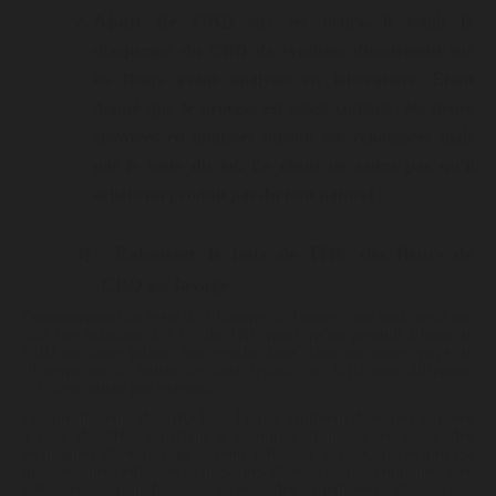
Ajout de CBD
sur les fleurs, il s’agit là
d’asperger du CBD de synthèse directement sur
les fleurs avant analyses en laboratoire. Étant
donné que le process est assez coûteux, les fleurs
envoyées en analyses auront été rehaussées mais
pas le reste du lot. Le client ne saura pas qu’il
achète un produit pas du tout naturel !
3)
Rabaisser le taux de THC des fleurs de
CBD ou lavage.
Contrairement au reste de l’Europe, la France a un taux légal qui
doit être inférieur à 0,3% de THC pour qu’un produit à base de
CBD ou autre puisse être vendu, hors dans les autres pays de
l’Europe ou la Suisse les taux légaux de THC sont différents
(<1% en suisse par exemple).
Les producteurs de CBD hors France cultivent donc des variétés
à taux de THC supérieur à la norme française et utilise des
techniques de « Lavage » pour rabaisser le taux. Le bémol est
que les autres substances présentes dans la plante vont aussi être
rabaissées. Toutefois il existe des méthodes de lavage