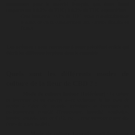
notamment pour le marché français, qui, étant limité
(auparavant à 0,2% de THC) à 0,3% de THC aujourd’hui.
Cette limitation <0,3% de THC réduit considérablement
le panel de choix contrairement aux variétés illégales en
France.
Les arômes :
nous renvoyons à notre précédent article qui
décrit les différents terpènes dans le cannabis.
Quels sont les différents modes de
culture de la fleur de CBD ? :
Mode de culture Indoor (Intérieur)
: La culture
en intérieure est un concept assez technique, le but étant de
recréer à l’aide de produits techniques et électriques un
environnement contrôlé (Température, humidité, ventilation,
lumière, engrais, taux de CO2, etc…, cette méthode donne des
fleurs de haute qualité).
Mode de culture
GreenHouse/Glasshouse