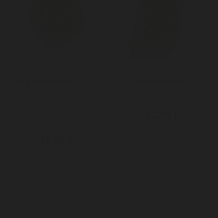
La Bourbonnaise 2.0 3g
Cherry Bourbon 3g
Cultivée dans les montagnes
12,90 €
d'Auvergne, cette fleur saura...
19,90 €


Ajouter au panier
Ajouter au panier