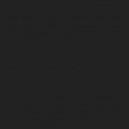
Pourquoi il existe des fleurs légale avec
des taux de CBD supérieurs et avec
moins de 0,3% de THC ?
Il existe plusieurs technique de de falsification des Fleurs de
CBD :
Nombreuses sont les annonces en boutique ou sur internet de
Fleurs de CBD avec des taux bien supérieurs à 9% et un taux de
THC<0,3%, plusieurs possibilités°:
Les analyses
(faites par un laboratoire) sont
fausses. Analyses falsifiées avec traitement d’image
ou alors envoi des fleurs en analyses avant qu’elles
ne sèchent donc avant une perte de 15 à 20% du
taux de CBDa, etc…