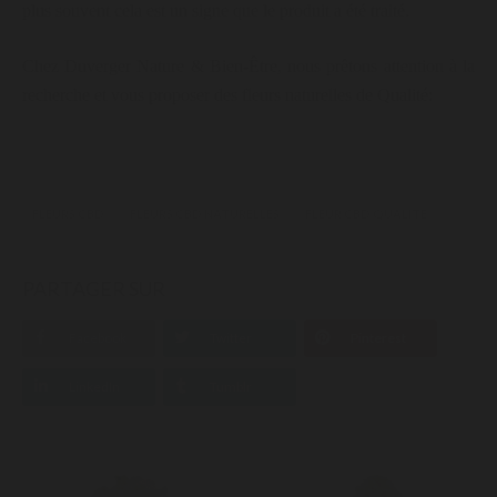
plus souvent cela est un signe que le produit a été traité.
Chez Duverger Nature & Bien-Être, nous prêtons attention à la
recherche et vous proposer des fleurs naturelles de Qualité:
FLEURS CBD
FLEURS CBD NATURELLES
FLEUR CBD QUALITE
PARTAGER SUR
Facebook
Twitter
Pinterest
LinkedIn
Tumblr