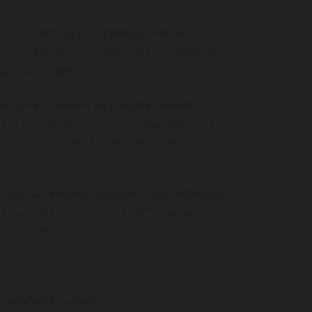
ne, secrétés par les plantes et certains
 se souvient de la bonne odeur d’un bouquet de
turels des fruits.
r rôles est de protéger la plante contre les
Dans le cannabis, les glandes qui produisent les
l des terpènes sur les effets de chaque variété
ration du bien-être, une modification de l’humeur,
 En plus de ces améliorations dîtes « mentales »,
udes scientifiques…
rs variétés de cannabis.