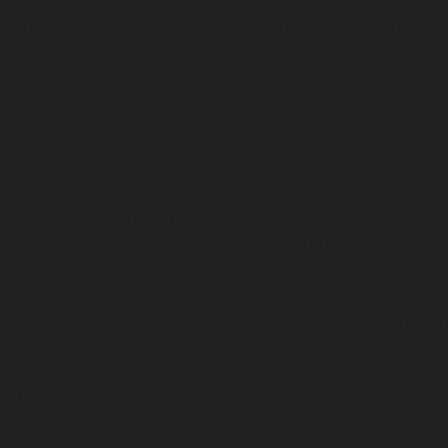
 ces molécules forment des combinaisons uniques en fonction des pla
aisons de tous ces derniers qui donnent l’unicité d’une plante comp
 et les effets des plantes et des produits qui les contiennent. Des c
les cannabinoïdes…L’EFFET D’ENTOURAGE
EFFET D’ENTOURAGE
it d’une synergie entre ces fameux « terpènes » et les molécules can
es catalyseurs, c’est cela que l’on nomme « L’effet d’Entourage », d
on trouve sur le marché… Les terpènes font donc varier les effets s
ile contenant quasiment uniquement du CBD n’aura que très peu d’e
e « Naturel » de molécules…
r : Les informations fournies le sont à titre informatif uniquement
un avis médical, ou une recommandation de traitement. Consultez