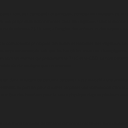
rpènes sont des composés organiques, composants majeurs de la rési
es, aux propriétés odoriférantes chez les végétaux. (tout le monde
e ou de mimosa
). Ils sont à l’origine des arômes et des saveurs na
?
t la composante principale des huiles essentielles des végétaux. Leu
es environnementale tels que les bactéries, insectes, champignons. 
es sont les mêmes qui produisent le THC et le CBD. Le rôle potentie
nabis n’a été souligné que récemment.
lation dans la nature de certains terpènes a été associé à une amélio
sement, ou parfois pour d’autres terpènes une stimulation d’envie...
r attribut des bienfaits pour la santé physique d’après plusieurs ét
ste plus d’une centaine de terpène différents recensées dans plusieu