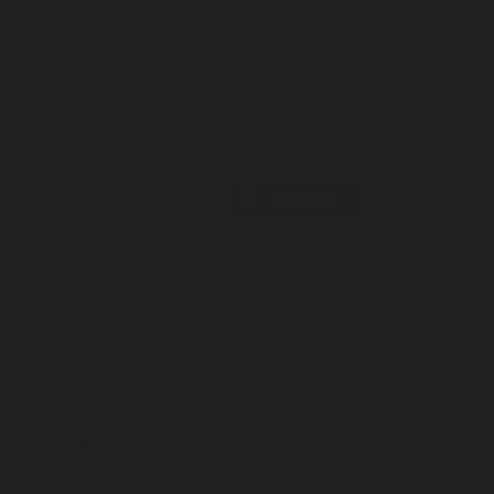
gration du CBD dans votre mode de vie.
TERPENES
CANNABINOÏDES
CANNABIS
GOÛT
ODEURS
ARÔME
AGER SUR
Facebook
Twitter
Pinterest
LinkedIn