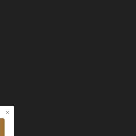
xemple :
erreux et musqué rappelant le clou de girofle. On
ues, antibiotiques, sédatives et antispasmodiques
ptiques locales en plus de pouvoir servir
ner du tonus et de favoriser la concentration.
es, antioxydants et antipaludiques.