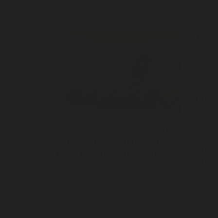
19/09/2025
Les te
insect
lavand
Ils son
attaqu
terpèn
de can
Graines de cannabis de collection
L’inha
en France | Passion & Légalité –
un apai
Duverger Nature & Bien-Être
on leu
15/09/2025
Il exi