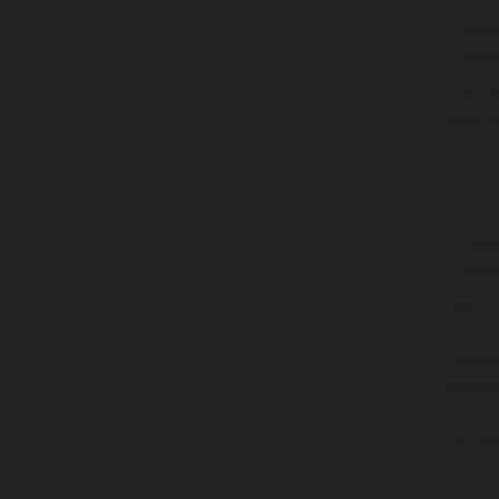
Toutes
combin
le goût
avec 
L’
Il s’ag
comme d
que l’
Une hu
spectr
A note
comme 