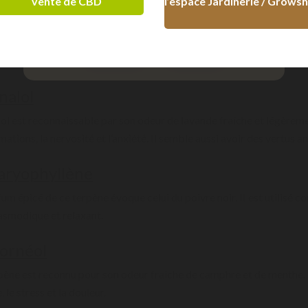
limonène
vente de CBD
l’espace Jardinerie / Grows
onène est présent dans de très nombreux plants de cannabis. Ce te
hes lui suggèrent des propriétés antifongiques et antibactériennes. 
+ 18 ans
- 18 ans
riserait la concentration et la perte de poids, préviendrait et traiter
inalol
lol est reconnaissable par son odeur de lavande fraîche et légèremen
ations, la nervosité et l’anxiété. Il semble aussi avoir des vertus a
aryophyllène
fum épicé de ce terpène évoque celui du poivre noir. II est utilisé 
asmodique et relaxant.
ornéol
pène est reconnu pour son odeur fraîche de camphre et de menthe. 
, le stress et la douleur.