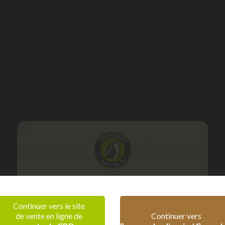
 terpènes les plus courants sont par e
myrcène
s courant parmi les variétés de cannabis. Il a un arôme houblonné t
ête des propriétés anti-inflammatoires, antibactériennes, analgésiq
pinène
de pin. Il semble avoir des propriétés anti-inflammatoires et antise
ctorant et de bronchodilatateur. Il aurait aussi la capacité de redon
erpinéol
Vérification d'âge
u lilas ou du tilleul. Il aurait des effets très relaxants, antibiotiqu
Continuer vers le site
de vente en ligne de
Continuer vers
Confirmez que vous êtes majeur