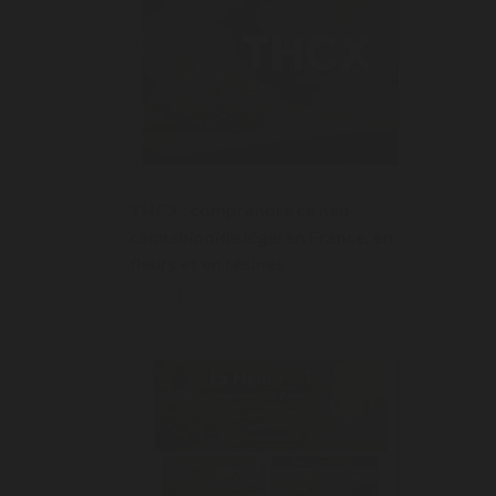
THCX : comprendre ce néo-
cannabinoïde légal en France, en
fleurs et en résines
6/01/2026