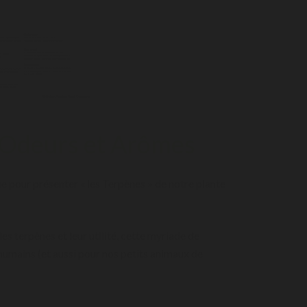
= Odeurs et Arômes
ue pour présenter « les Terpènes » de notre plante
es terpènes et leur utilité, cette myriade de
 humains (et aussi pour nos petits animaux de