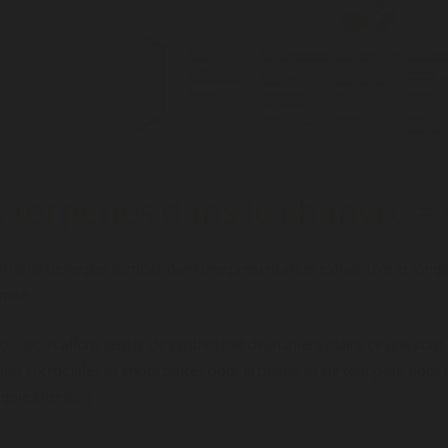
s terpènes dans le chanvre 
 difficile de ne pas tomber dans une présentation exhaustive et long
imée.
is, nous allons tenter de synthétiser de manière claire ce que sont l
les si cruciales et importantes pour la plante et surtout pour nous
nie chéris…)