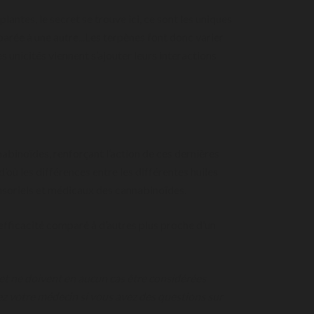
ntes, le secret se trouve ici, ce sont les uniques
arée à une autre...Les terpènes font donc varier
es unicités viennent s’ajouter leurs interactions
nabinoïdes, renforçant l’action de ces dernières
’où les différences entre les différentes huiles
ensoriels et médicaux des cannabinoïdes.
fficacité comparé à d’autres plus proche d’un
 et ne doivent en aucun cas être considérées
 votre médecin si vous avez des questions sur