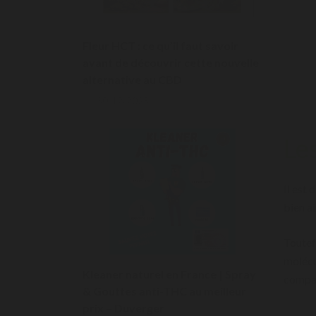
Fleur HCT : ce qu’il faut savoir
avant de découvrir cette nouvelle
alternative au CBD
30/12/2025
Le
Il est
bien a
Toutefo
molécu
Kleaner naturel en France | Spray
compag
& Gouttes anti-THC au meilleur
prix – Duverger