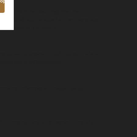
hop
rpène produit une odeur d’agrumes. Des
Il servirait aussi de sédatif et d’antidépresseur.
ait le cancer et la bronchite.
t épicée. Ce terpène est sollicité pour traiter les
nalgésiques, et antiépileptiques.
comme anti-inflammatoire, analgésique local,
Il est employé dans des traitements contre la