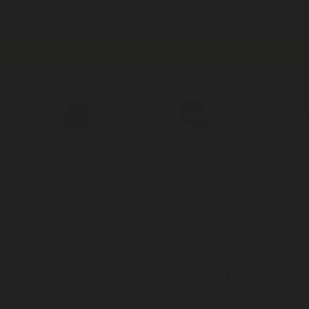
CTION
FLEURS
CBD/CBG
ACCESSOIRES FUMEURS
SOLDES / DÉSTOCKAG
VRE : ODEURS ET ARÔMES
s terpènes dans le chanvre :
0/2021