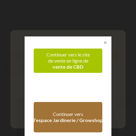
CBD
THC
THCV
CBG
CBC
CANNABINOÏDES
PHYTOCANNABINOÏDES
PARTAGER SUR
Continuer vers le site
Facebook
Twitter
Pinterest
de vente en ligne de
vente de CBD
LinkedIn
Tumblr
Vérification d'âge
Confirmez que vous êtes majeur
+ 18 ans
- 18 ans
Continuer vers
l’espace Jardinerie / Growshop