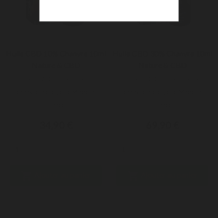
Huile CBD 10% Chanvre 10ml
Huile CBD 30% Chanvre 10ml
Nature & CBD
Nature & CBD
Huile au CBD base huile de
Huile au CBD base huile de
chanvre biologique Made in
chanvre biologique Made in
France
France
34,90 €
69,90 €


Ajouter au panier
Ajouter au panier