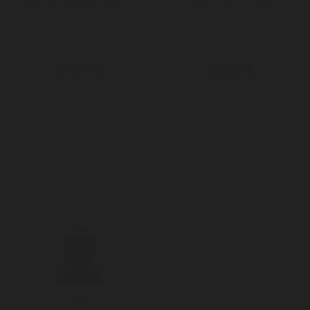
Huile au CBD base huile de
Huile au CBD issue de
chanvre biologique Made in
l'agriculture biologique Made in
France
Auvergne
54,90 €
35,00 €


Ajouter au panier
Ajouter au panier