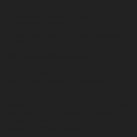
Légèrement psychoactif, le CBN se veut moins puissant que le
THC et des risques d'étourdissement existent lorsque la
concentration en CBN est trop élevée.
Ces vertus seraient : Réduction de l'anxiété, Anti-inflammatoire,
Antiépileptique.
CBC ou Cannabichromène
Encore méconnu mais prometteur, non psycho-actif il pourrait
bloquer la douleur et aurait des vertus anti-inflammatoire.
A noter : Les informations fournies le sont à titre informatif
uniquement et ne doivent en aucun cas être considérées comme
un avis médical, ou une recommandation de traitement.
Consultez votre médecin si vous avez des questions sur
l’intégration du CBD dans votre mode de vie.