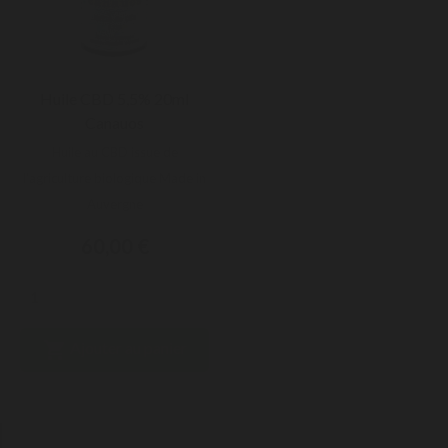
Huile CBD 5,5% 20ml
Canauos
Huile au CBD issue de
l'agriculture biologique Made in
Auvergne
60,00 €

Ajouter au panier