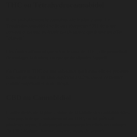
THC ou Tétrahydrocannabidol
Il
est probablement le cannabinoïde le plus connu. Le
Tetrahydrocannabidol se lie aux récepteurs CB1 de notre
cerveau et est une molécule psychoactive qui donne un effet
"planant".
Des études affirment que selon le taux de THC, elle permettrait
de soulager la douleur ou encore de stimuler l'appétit.
En France le THC est une substance qui lorsqu’elle est présente
dans un produit à un taux supérieur à 0,2%, classe ce dernier
comme stupéfiant et donc illégal.
CBD ou Cannabidiol
L’autre molécule la plus connue de la famille des cannabinoïdes.
Non psychotrope contrairement au THC, on lui prêterait
plusieurs vertus, il atténuerait notamment les effets secondaires
du THC (fatigue, ivresse, anxiété, maux de ventre).