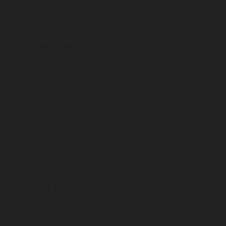
Les autres effets du CBD : Relaxant, Antalgique, Antioxydant,
Anti-inflammatoire, Anti-insomnie, Anxiolytique…
CBG ou Cannabigerol
Présent en faible quantité soit environ 1%, le CBG joue un rôle
essentiel, il est à l'origine du THC et de la CBD. Après la
récolte, la chaleur et la lumière transforment les cannabinoïdes
acides en une version non acide pour devenir le THC, le CBD
ou le CBC.
Il s’agit d’une molécule encore jeune en terme de recherches et
d’études, le plus gros du travail est à venir, le Cannabigérol est
non-psychoactif mais d’ores et déjà il semblerait que posséder
des qualités d’antidépresseur, antibactériens, anti-douleurs..
CBN ou Cannabinol
Il résulte d’un vieillissement ou d’une oxydation du THC.
(exposition à l’air ou au soleil ou aux UV).