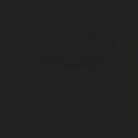
L’huil
19/09/2025
coco).
Découv
Graines de cannabis de collection
en France | Passion & Légalité –
Duverger Nature & Bien-Être
15/09/2025