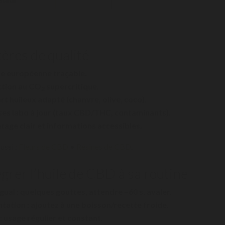
tères de qualité
ne européenne traçable.
ction au CO
supercritique.
2
t huileux adapté (chanvre, olive, coco).
ses labo à jour (taux CBD/THC, contaminants).
tage clair et informations accessibles.
aussi :
Fleurs de CBD
•
Résines de CBD
.
égrer l’huile de CBD à sa routine
gual : quelques gouttes, attendre ~60 s, avaler.
tation : ajoutez à une boisson/recette froide.
 : usage régulier et constant.