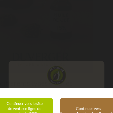
 différents types d’huiles
tre complet (Full Spectrum)
Vérification d'âge
 riche en cannabinoïdes et terpènes naturels du chanvre. Conforme 
Continuer vers le site
de vente en ligne de
Continuer vers
Confirmez que vous êtes majeur