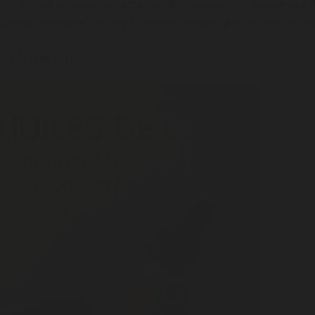
e de CBD est obtenue par extraction de composés du chanvre puis dil
 L’usage sublingual consiste à déposer quelques gouttes sous la lang
rir la sélection :
Huiles de CBD.