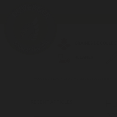
GRAINES DE COLLE
KLEANER
ACCUEIL
BLOG
CBD
HUILES DE CBD : COMMENT BI
Hu
RECENT ARTICLES
be