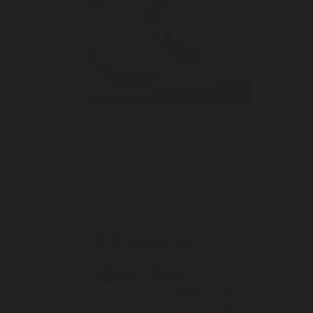
1/0
THCX : comprendre ce néo-
cannabinoïde légal en France, en
fleurs et en résines
6/01/2026