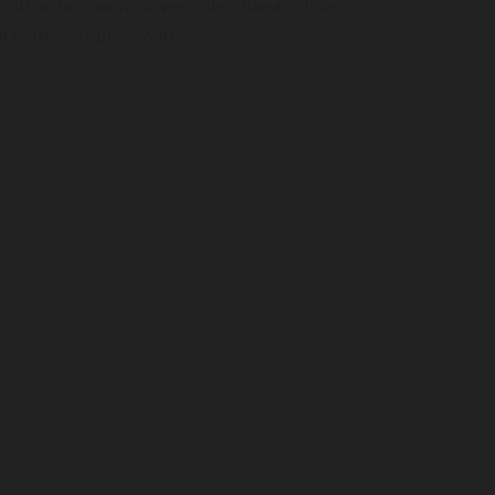
ution dans une huile végétale (chanvre, olive,
ue, attendre puis avaler.