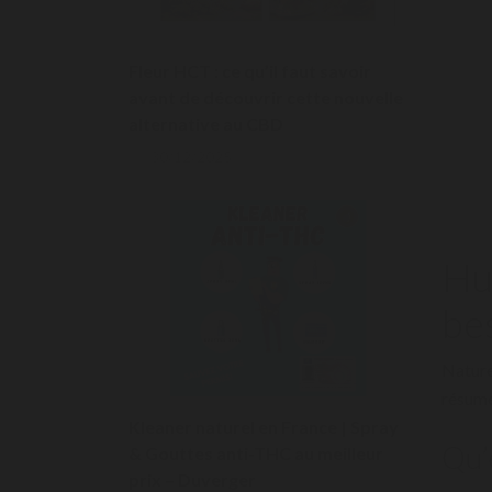
Fleur HCT : ce qu’il faut savoir
avant de découvrir cette nouvelle
alternative au CBD
30/12/2025
Hu
be
Nature
résume 
Kleaner naturel en France | Spray
Qu’
& Gouttes anti-THC au meilleur
prix – Duverger