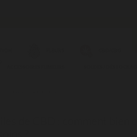
CTION
FLEURS
CBD/CBG
ACCESSOIRES FUMEURS
SOLDES / DÉSTOCKAG
EN CHOISIR SELON VOS BESOINS ?
iles de CBD : comment bien ch
soins ?