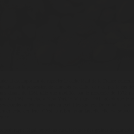
ier, il est important de rappeler le cadre légal de la France concer
ation ou la possession de cannabis est claire, ce n'est pas le cas de
iants datant de 1961 telle que modifiée par le protocole de 1972 p
iants de 1961, conclue à New York le 30 mars 1961 prévoit que le te
 ses extraits ou teintures mais en exclut les graines. De ce fait la graine
germer cette dernière. C’est la raison pour laquelle elle est souve
nir ».
e petit rappel légal, rappelons aussi les bases des graines de cannabis 