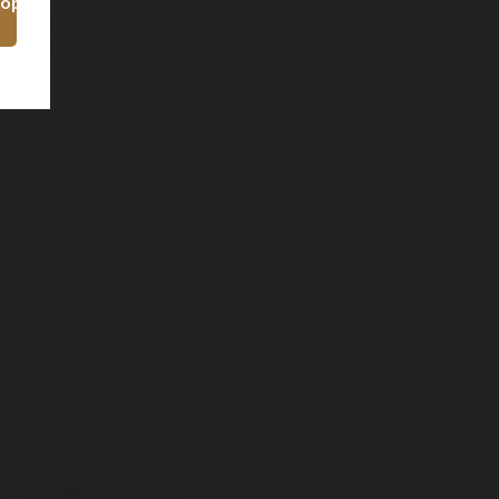
hop
abricant/producteur s’engage à ce qu’au moins 95 %
nime, on comprend facilement l’engouement pour ces
étique entre le Cannabis Ruderalis et des variétés
a floraison rapide du cannabis Ruderalis combinée aux
ement en trois semaines à un mois quel que soit son