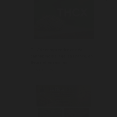
21/
THCX : comprendre ce néo-
cannabinoïde légal en France, en
fleurs et en résines
6/01/2026