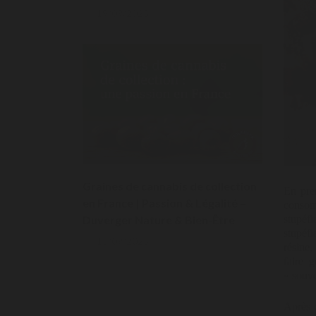
19/09/2025
Graines de cannabis de collection
En prem
en France | Passion & Légalité –
consomm
stupéf
Duverger Nature & Bien-Être
stupéf
15/09/2025
résine,
faire 
« souve
Après c