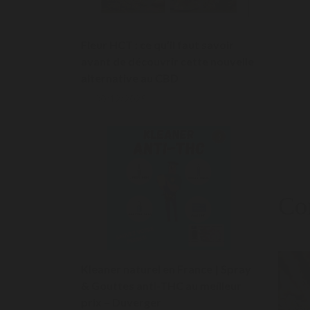
Fleur HCT : ce qu’il faut savoir
avant de découvrir cette nouvelle
alternative au CBD
30/12/2025
Com
Kleaner naturel en France | Spray
& Gouttes anti-THC au meilleur
prix – Duverger