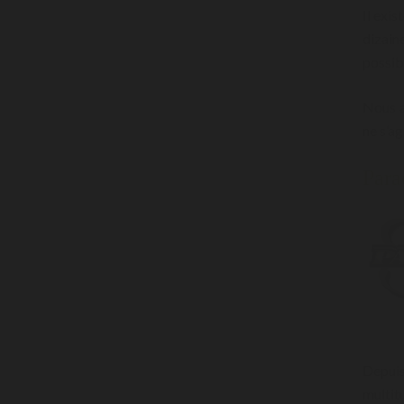
Il exi
dizain
possibi
Nous a
ne s’ag
Para
Depuis
multit