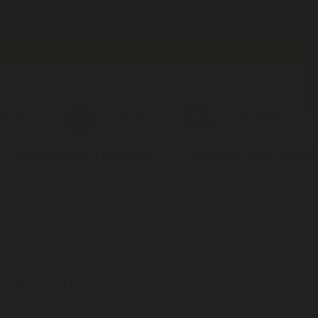
CTION
FLEURS
CBD/CBG
ACCESSOIRES FUMEURS
SOLDES / DÉSTOCKAG
 ACHETER DES GRAINES DE CANNABIS EN FRANCE ?
mment acheter des graines de