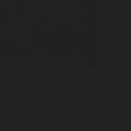
nant les graines de cannabis. En France,
la loi sur la
s graines de cannabis. La convention unique sur les
ortant amendement de la convention unique sur les
rme « cannabis » comme stupéfiant s'applique à sa
 est un produit classique, toutefois il est interdit de
nt appelée graine de cannabis de « collection » ou
que l’on peut trouver à l’heure actuelle dans certains