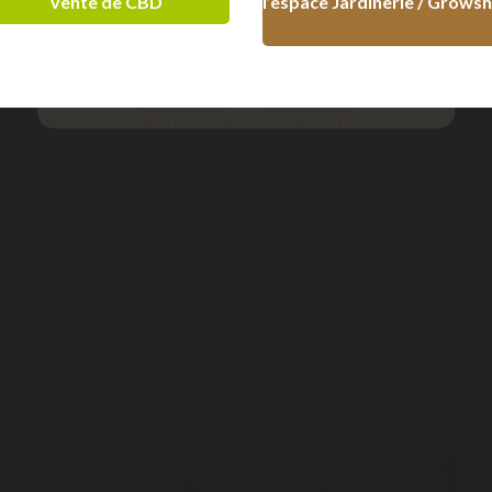
vente de CBD
l’espace Jardinerie / Grows
aines féminisées
sont génétiquement modifiées. C’est-à-dire que le f
aines soient des femelles. Le risque d’avoir des plants mâles est mi
.
+ 18 ans
- 18 ans
graines de cannabis autoflor
aison
s
aines autofloraisons ou automatiques
sont issues de croisement gén
ou sativa. Ces graines autofloraisons/automatiques hybrides utilisent l
ristiques des autres variétés. La floraison se déclenchera automatiqu
en lumière et la photopériode appliquée.