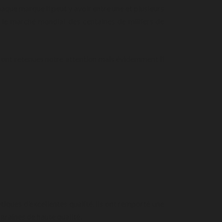
aque marque il peut y avoir entre une et plusieurs
r le marché mondial des centaines de milliers de
ont retenues notre attention mais évidemment il
iques d’excellentes qualité, ils ont remporté une
graines de haute qualité.