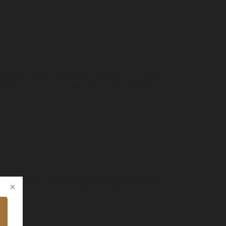
raines régulières, les graines féminisées et les graines
ntre ces graines de cannabis ? (dont la culture est
 donneront naissance à des plants mâles ou femelles.
eders ou encore le passionné qui souhaiterait garder sa
e dernière s’affaiblisse et perde en qualité.