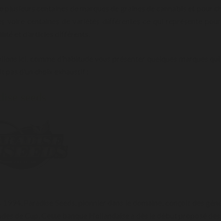
ste plusieurs centaines de marques de graines de cannabis et pour ch
es voire centaines de variétés différentes ce qui représente pou
lité et d’articles différents.
llons ici, comme d’habitude vous présenter quelques marques qui 
it pas d’un choix exhaustif :
dise seeds
 1994, Paradise Seeds, pionnier dans le domaine, conçoit des génét
udes de Cup. Cette banque Hollandaise a dès le début proposé des 