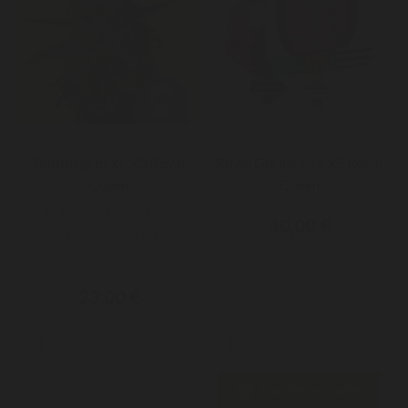
Bubblegum XL X3 Royal
Royal Gorilla Usa X5 Royal
Queen
Queen
Graines féminisées Nous
40,00 €
rappelons qu'il est
strictement...
23,00 €


Ajouter au panier
Ajouter au panier