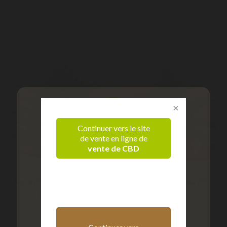


Ajouter au panier
Ajouter au panier
Continuer vers le site
de vente en ligne de
vente de CBD
Vérification d'âge
North Thunderfuck Usa X3
Cookies Gelato Usa X5
Confirmez que vous êtes majeur
Royal Queen
Royal Queen
Graines féminiséesNous
Graines féminiséesNous
rappelons qu'il est
rappelons qu'il est
+ 18 ans
- 18 ans