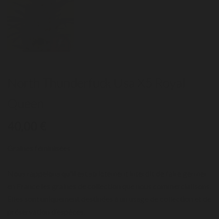
North Thunderfuck Usa X5 Royal
Queen
40,00 €
Graines féminisées
Nous rappelons qu'il est strictement interdit de faire germer
en France les graines de collection que nous commercialisons.
Elles sont uniquement destinées à un usage de collection et de
préservation d’espèces.