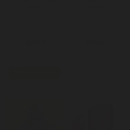
Queen
Queen
Graines féminiséesNous
Graines féminisées Nous
rappelons qu'il est
rappelons qu'il est
strictement...
strictement...
32,50 €
21,50 €


Ajouter au panier
Ajouter au panier