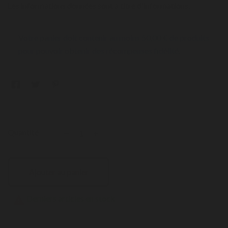
Les informations données sont à titre d'informations.
Votre panier doit contenir au moins 50,00 € de produits
pour pouvoir obtenir des récompenses fidélité.
Quantité
Ajouter au panier
Derniers articles en stock
