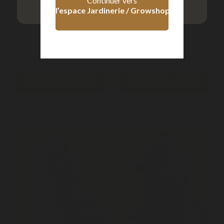
Continuer vers
strictement...
strictement...
l’espace Jardinerie / Growshop
27,00 €
46,50 €


Ajouter au panier
Ajouter au panier