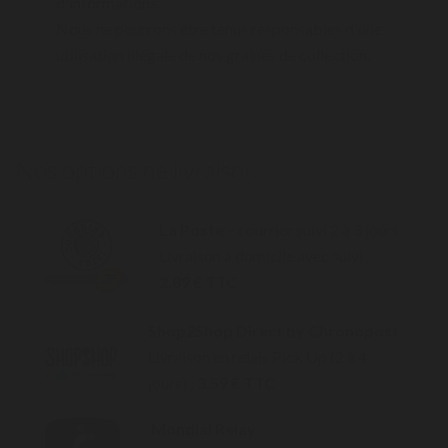
d'informations.
Nous ne pourrons être tenus responsables d'une
utilisation illégale de nos graines de collection.
Nos options de livraison
La Poste
– courrier suivi 2 à 3 jours
Livraison à domicile avec suivi :
2,89 € TTC
Shop2Shop Direct by Chronopost
Livraison en relais Pick Up (2 à 4
jours) :
3,59 € TTC
Mondial Relay