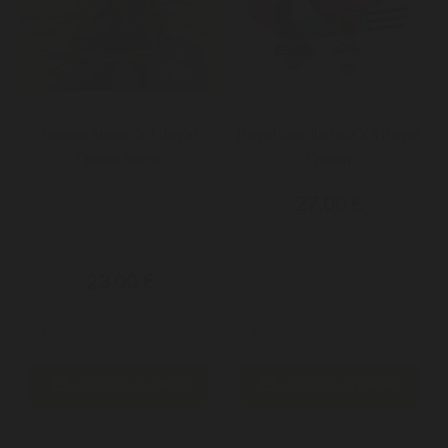
Lemon Skunk X3 Royal
Royal Gorilla Usa X3 Royal
Queen Seeds
Queen
Graines féminiséesNous
27,00 €
rappelons qu'il est
strictement...
23,00 €


Ajouter au panier
Ajouter au panier