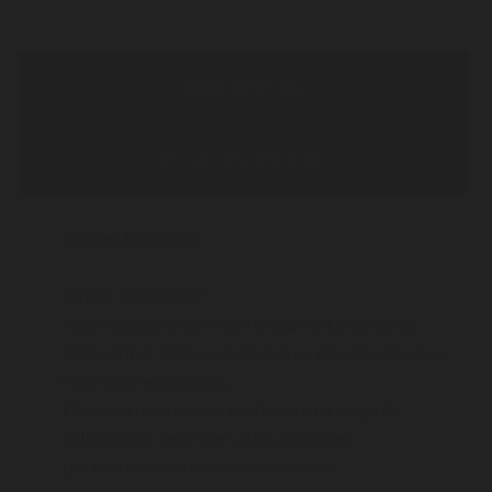
DESCRIPTION
DÉTAILS DU PRODUIT
Graines féminisées
AVERTISSEMENT:
Nous rappelons qu'il est strictement interdit de
faire germer en France les graines de collection que
nous commercialisons.
Elles sont uniquement destinées à un usage de
collection et de préservation d’espèces.
Les informations données sont à titre