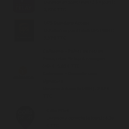
Livraison en point relais (3 à 4 jours) :
3,77 € TTC
UPS Standard Access
Livraison en point relais UPS (48H) :
5,57 € TTC
Colissimo – Points de retrait
Poste, relais Pickup & consignes
(48H) :
5,83 € TTC
Colissimo – Domicile sans
signature
Livraison à domicile (48H) :
7,67 €
TTC
Colis Privé
Livraison à domicile (6 jours) :
6,36
€ TTC