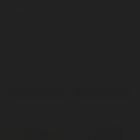
White Widow X10 Royal
Amnesia Haze X5 Royal
Queen
Queen
Graines féminiséesNous
Graines féminiséesNous
rappelons qu'il est
rappelons qu'il est
strictement...
strictement...
55,00 €
40,00 €


Ajouter au panier
Ajouter au panier