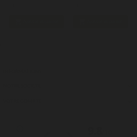


Ajouter au panier
Ajouter au panier
INFORMATIONS
NOTRE SOCIÉTÉ

VOTRE COMPTE
