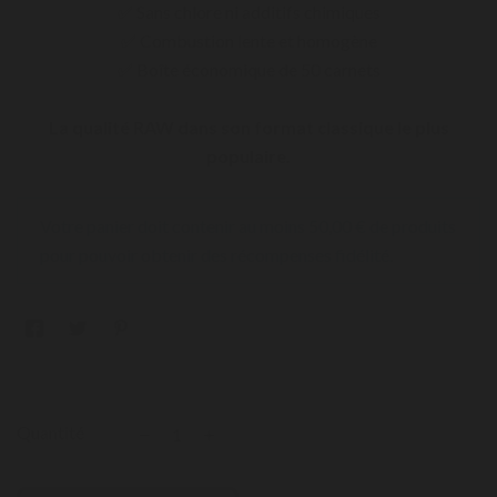
✅ Sans chlore ni additifs chimiques
✅ Combustion lente et homogène
✅ Boîte économique de 50 carnets
La qualité RAW dans son format classique le plus
populaire.
Votre panier doit contenir au moins 50,00 € de produits
pour pouvoir obtenir des récompenses fidélité.
Quantité