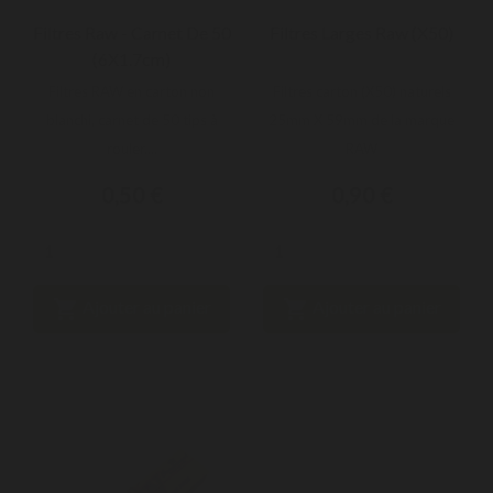
Filtres Raw - Carnet De 50
Filtres Larges Raw (X50)
(6X1.7cm)
Filtres RAW en carton non
Filtres carton (X50) naturels
blanchi, carnet de 50 tips à
25mm X 59mm de la marque
rouler....
RAW
0,50 €
0,90 €


Ajouter au panier
Ajouter au panier