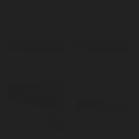
RAW Classic King Size Slim...
29,90 €


Ajouter au panier
Ajouter au panier