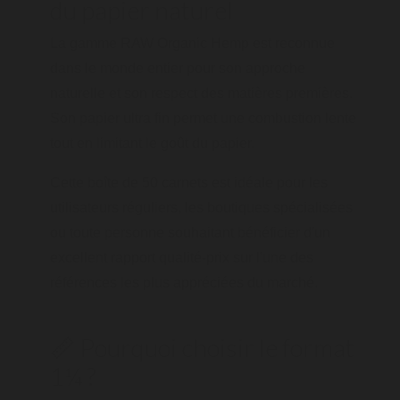
du papier naturel
La gamme RAW Organic Hemp est reconnue
dans le monde entier pour son approche
naturelle et son respect des matières premières.
Son papier ultra fin permet une combustion lente
tout en limitant le goût du papier.
Cette boîte de 50 carnets est idéale pour les
utilisateurs réguliers, les boutiques spécialisées
ou toute personne souhaitant bénéficier d'un
excellent rapport qualité-prix sur l'une des
références les plus appréciées du marché.
📏 Pourquoi choisir le format
1¼ ?