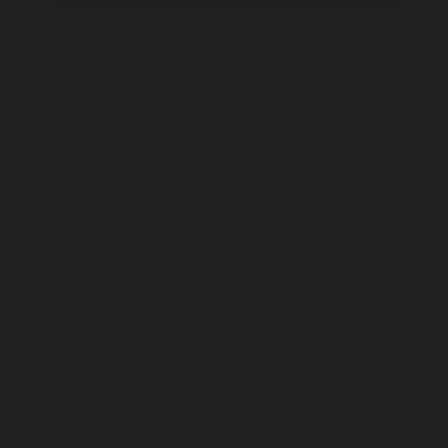
✨ Toute l'authenticité RAW
dans un format classique
Les feuilles
RAW 1¼ Organic Hemp
sont
fabriquées à partir de fibres de chanvre
biologique soigneusement sélectionnées. Leur
couleur naturellement beige témoigne de
l'absence de blanchiment chimique et du respect
des matières premières utilisées.
Grâce à leur finesse exceptionnelle et à leur
composition naturelle, elles offrent une
combustion lente, régulière et un goût neutre
permettant de profiter pleinement des arômes du
contenu utilisé.