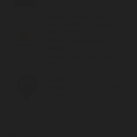
5,57 € TTC
Colissimo – Points de retrait
Poste, relais Pickup & consignes
(48H) :
5,83 € TTC
Colissimo – Domicile sans
signature
Livraison à domicile (48H) :
7,67 €
TTC
Colis Privé
Livraison à domicile (6 jours) :
6,36
€ TTC
Commentaires (0)