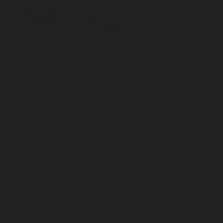
Boîte de 50 Carnets RAW 1¼ Organic
Hemp
19,90 €
🌿
RAW 1¼ Organic Hemp
Papier à rouler naturel fabriqué à partir de chanvre
biologique non blanchi.
✅ Format 1¼ (1 1/4)
✅ Chanvre biologique naturel