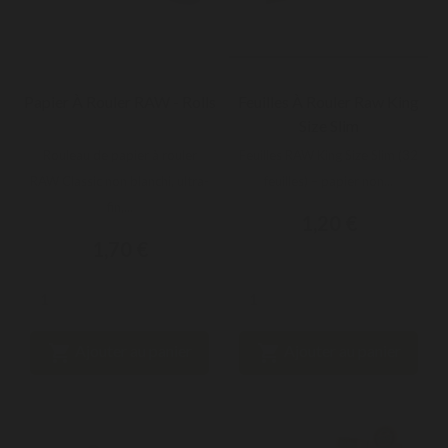
Papier À Rouler RAW - Rolls
Feuilles À Rouler Raw King
Size Slim
Rouleau de papier à rouler
Feuilles RAW King Size Slim (32
RAW Classic non blanchi, ultra-
feuilles) – papier non...
fin,...
1,20 €
1,70 €


Ajouter au panier
Ajouter au panier