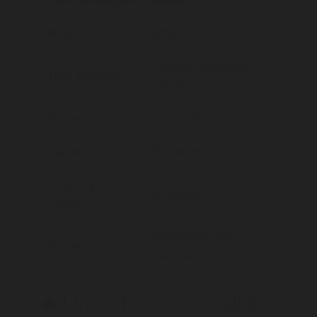
Caractéristiques
Détails
Marque
RAW
Chanvre biologique
Type de papier
naturel
Format
1¼ (1 1/4)
Carnets
50 carnets
Feuilles par
50 feuilles
carnet
Gomme naturelle
Gomme
d'acacia
🔥 Une référence mondiale