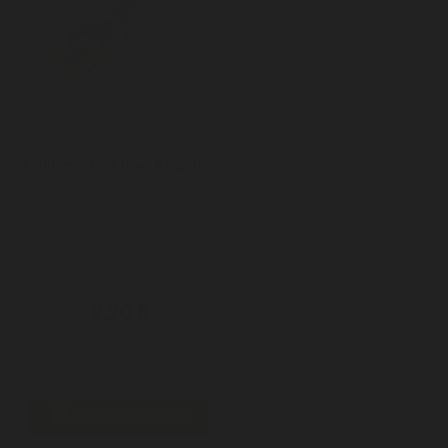
Feuilles 2 En 1 Raw King Size
Feuilles RAW King Size +
cartons (kit 2-en-1) : 32
feuilles...
2,20 €

Ajouter au panier