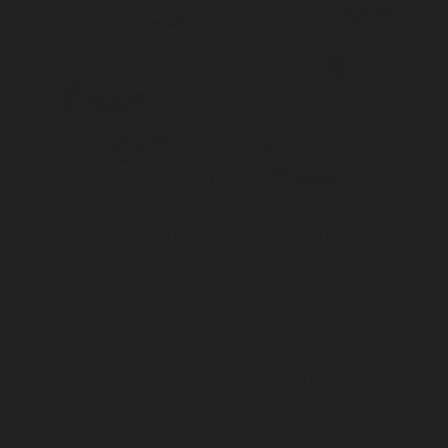
Boîte De 50 Carnets RAW
Boîte RAW Connoisseur
Organic Hemp King Size...
King Size Slim + Tips...
🌿 RAW Organic Hemp King
🔥 Découvrez la boîte RAW
Size Slim x50 est une boîte
Connoisseur King Size Slim +
économique...
Tips...
29,90 €
36,00 €