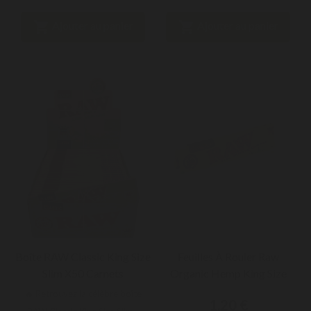


Ajouter au panier
Ajouter au panier
Boîte RAW Classic King Size
Feuilles À Rouler Raw
Slim X50 Carnets
Organic Hemp King Size
Slim
🔥 Retrouvez la célèbre boîte
1,20 €