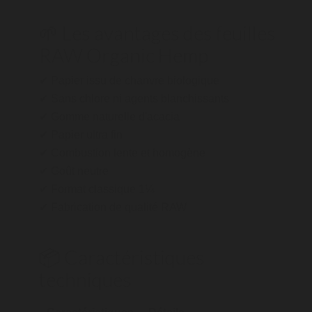
🌱 Les avantages des feuilles
RAW Organic Hemp
✔ Papier issu de chanvre biologique
✔ Sans chlore ni agents blanchissants
✔ Gomme naturelle d'acacia
✔ Papier ultra fin
✔ Combustion lente et homogène
✔ Goût neutre
✔ Format classique 1¼
✔ Fabrication de qualité RAW
📦 Caractéristiques
techniques