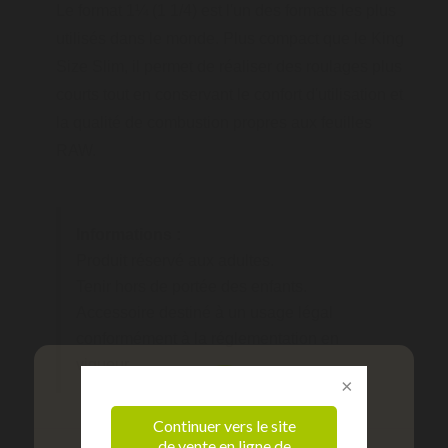
Le format 1¼ (1 1/4) est l'un des formats les plus
utilisés dans le monde. Plus compact que le King
Size Slim, il permet de réaliser des roulages plus
courts tout en conservant le confort d'utilisation et
la qualité de combustion propres aux feuilles
RAW.
Informations :
Produit réservé aux adultes.
Tenir hors de portée des enfants.
Accessoire destiné à un usage légal
conformément à la réglementation en
vigueur.
Continuer vers le site
de vente en ligne de