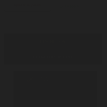
Ajouter au panier
En Stock

DESCRIPTION
DÉTAILS DU PRODUIT
🌿 RAW 1¼ Organic
Hemp
Boîte de 50 carnets de feuilles à rouler en
chanvre biologique naturel