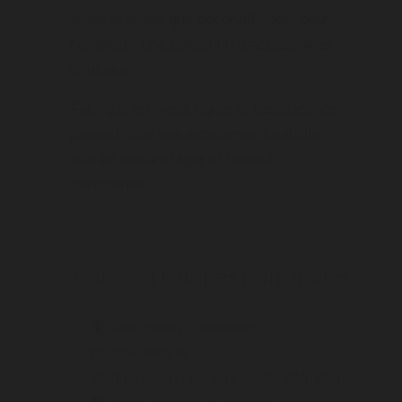
aussi pratique que décoratif, idéal pour
compléter une collection d’accessoires
originaux.
Fabriqué en métal rigide et résistant, ce
plateau offre une excellente durabilité
tout en restant léger et facile à
transporter.
✨ Caractéristiques principales
🦎 Illustration Chameleon
psychédélique
🎨 Impression couleur haute définition