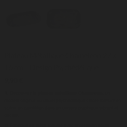
Plateau Métallique Chameleon 27 x
16 cm – Design Psychédélique
9,90 €
🦎 Découvrez le
plateau métallique Chameleon
, un
modèle original au visuel psychédélique coloré mettant en
scène un caméléon dans un univers graphique vibrant et
décalé.
🎨 Fabriqué en métal robuste avec impression haute