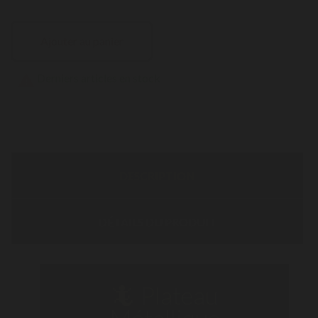
Ajouter au panier
Derniers articles en stock

DESCRIPTION
DÉTAILS DU PRODUIT
🦎 Plateau
Métallique