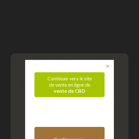
🛡️ Métal robuste et durable
📏 Format Medium confortable
✨ Bords relevés anti-dispersion
🧽 Nettoyage simple et rapide
🚀 Léger et pratique à transporter
🎁 Idéal pour les amateurs
d’accessoires originaux
Continuer vers le site
📐 Dimensions
de vente en ligne de
vente de CBD
Vérification d'âge
📏 Longueur : 27 cm
📏 Largeur : 16 cm
Confirmez que vous êtes majeur
📏 Format : Medium
⚖️ Matière : métal
+ 18 ans
- 18 ans