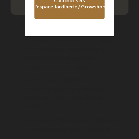
Continuer vers
l’espace Jardinerie / Growshop
🎨 Un design qui attire le regard
Le visuel Chameleon mélange couleurs
vives, esthétique psychédélique et
ambiance artistique pour créer un
plateau au caractère unique.
Son impression détaillée permet
d’obtenir un rendu visuel intense et
durable qui conserve son éclat dans le
temps.
Un modèle apprécié pour son originalité
et son univers graphique immersif 🔥