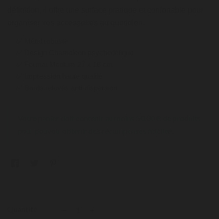
définition, il offre une surface pratique et confortable pour
organiser vos accessoires au quotidien.
✅ Métal robuste
✅ Design Chameleon psychédélique
✅ Format Medium 27 x 16 cm
✅ Impression haute qualité
✅ Bords relevés anti-dispersion
Votre panier doit contenir au moins 50,00 € de produits
pour pouvoir obtenir des récompenses fidélité.
Quantité