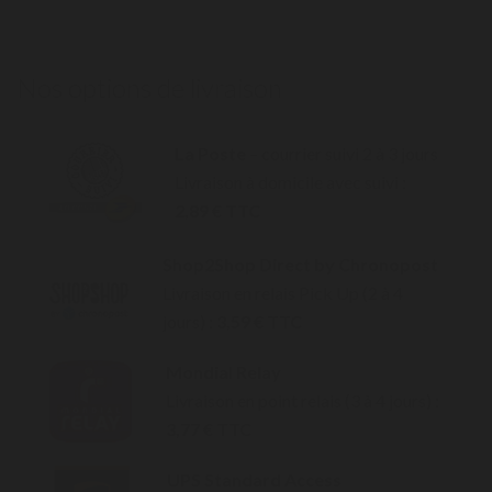
Nos options de livraison
La Poste
– courrier suivi 2 à 3 jours
Livraison à domicile avec suivi :
2,89 € TTC
Shop2Shop Direct by Chronopost
Livraison en relais Pick Up (2 à 4
jours) :
3,59 € TTC
Mondial Relay
Livraison en point relais (3 à 4 jours) :
3,77 € TTC
UPS Standard Access