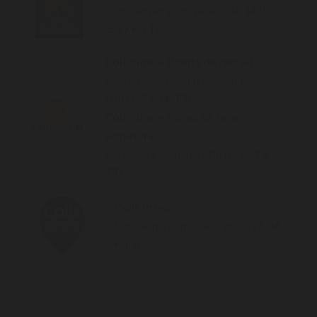
Livraison en point relais UPS (48H) :
5,57 € TTC
Colissimo – Points de retrait
Poste, relais Pickup & consignes
(48H) :
5,83 € TTC
Colissimo – Domicile sans
signature
Livraison à domicile (48H) :
7,67 €
TTC
Colis Privé
Livraison à domicile (6 jours) :
6,36
€ TTC