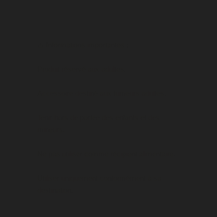
⚠️
Informations importantes :
Produit réservé aux adultes.
Accessoire destiné aux fumeurs adultes.
Tenir hors de portée des enfants et des
mineurs.
Ne pas utiliser comme récipient alimentaire.
Utiliser uniquement conformément à sa
destination.