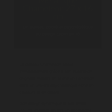
Chameleon 27 x 16
cm
Un plateau coloré et psychédélique
au design captivant 🎨
Le
plateau Chameleon
séduit
immédiatement grâce à son illustration
originale mettant en scène un caméléon
dans un univers psychédélique riche en
couleurs et en détails.
Son design dynamique et ses effets
visuels intenses en font un accessoire