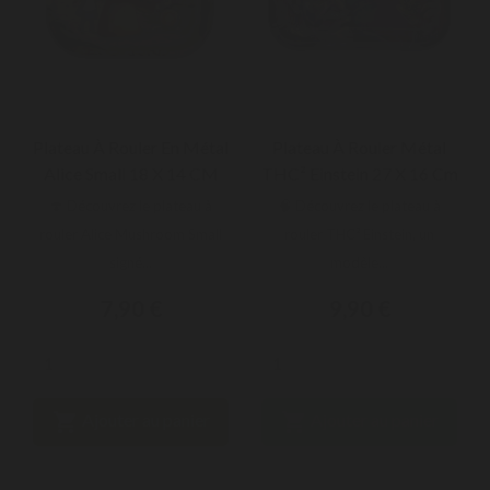
Plateau À Rouler En Métal
Plateau À Rouler Métal
Alice Small 18 X 14 CM
THC² Einstein 27 X 16 Cm
🍄 Découvrez le plateau à
🧠 Découvrez le plateau à
rouler Alice Mushroom Small
rouler THC² Einstein, un
signé...
modèle...
7,90 €
9,90 €


Ajouter au panier
Ajouter au panier