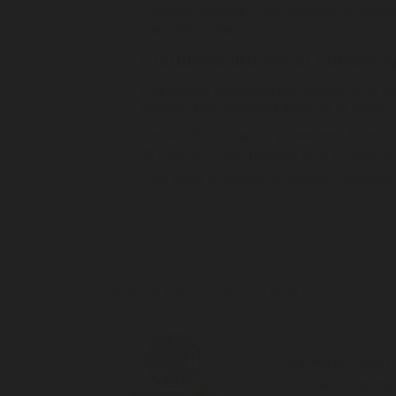
conditions optimales, sans pesticides ni engra
sensorielle unique.
Comment utiliser et conserver
Pour profiter pleinement des bienfaits de la ré
boissons. Pour conserver au mieux sa qualité, ve
Les variétés de chanvre qui ont servi à cette c
du code de la santé publique pour le cannabis.
Cette résine se décline en plusieurs condition
Nos options de livraison
La Poste
– courri
Livraison à domici