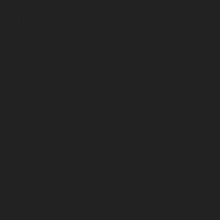
aux de THC < 0,3 %.
0 €
grâce à notre programme de fidélité.
ck