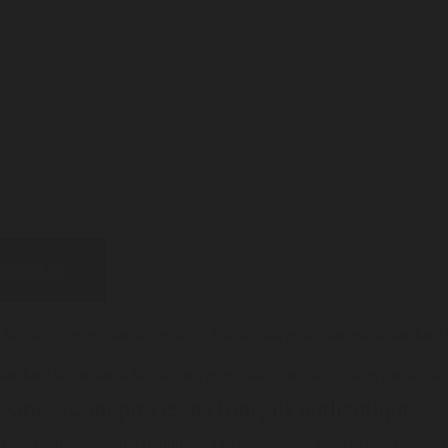
 PRODUIT
e CBD, pour un taux de THC à 0% Elle est faite pour ceux qui recherchent l
 cherchent la puissance du CBD sans prendre le moindre risque en cas de dép
xtra est: un processus français authentique.
des critères de qualité rigoureux. Les producteurs veillent à ce que les 