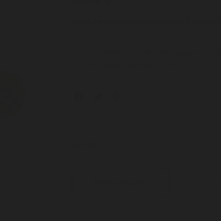
Résine H extra 50% de CBD et 0% de THC pour un t
En achetant ce produit vous gagnerez
5,0
Votre panier totalisera
5,00 €
.
Quantité
En Sto
Ajouter au panier
