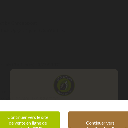
ct by Chronopost
 Pick Up (2 à 4 jours) :
3,59 € TTC
relais (3 à 4 jours) :
3,77 € TTC
ccess
 relais UPS (48H) :
5,57 € TTC
Vérification d'âge
Continuer vers le site
ts de retrait
de vente en ligne de
Continuer vers
kup & consignes (48H) :
5,83 € TTC
Confirmez que vous êtes majeur