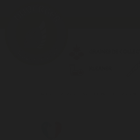
GRAINES DE COLLE
KLEANER
ACCUEIL
RÉSINES
HASH CBD (0% THC)
HASH (0% T