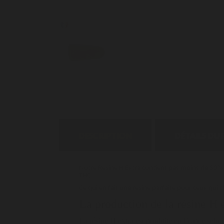
DESCRIPTION
DÉTAILS DU
Notre Résine H Extra contient pas moins de 50% d
THC.
Ce qui en fait une résine parfaite pour ceux qui
La production de la résine H e
La résine H extra est produite en France selon 