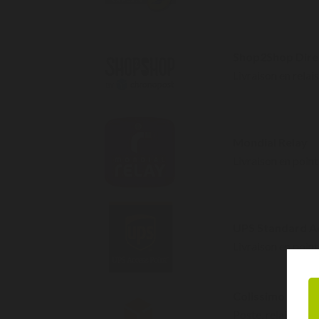
Shop2Shop Dire
Livraison en relais
Mondial Relay
Livraison en point 
UPS Standard A
Livraison en point
Colissimo – Poin
Poste, relais Pic