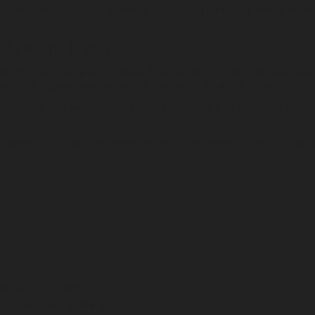
is chimiques. De plus, le processus d'extraction du CBD préserve les ter
 la résine H extra.
sine H extra, vous pouvez choisir de la vaporiser à l'aide d'un vaporisat
illez à la garder dans un endroit frais, sec et à l'abri de la lumière.
omposition sont autorisées en France par l’article 2 de l’arrêté du 22 ao
nements de 2 à 25g et en version naturelle sans terpènes ajoutés. Ce pr
er suivi 2 à 3 jours
le avec suivi :
2,89 € TTC