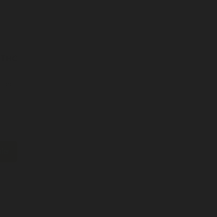
% THC
0% de
ier