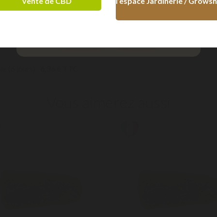
vente de CBD
l’espace Jardinerie / Grows
cile sans signature
ile (48H) :
7,67 € TTC
+ 18 ans
- 18 ans
le (6 jours) :
6,36 € TTC
Vous aimerez aussi