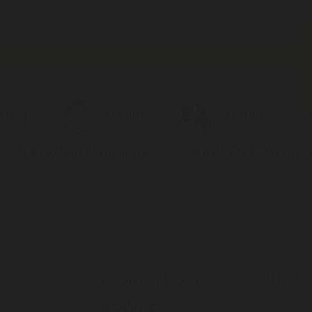
CTION
FLEURS
CBD/CBG
ACCESSOIRES FUMEURS
SOLDES / DÉSTOCKAG
HC)
RÉSINE H EXTRA 50% CBD 0% THC 10G DUVERGER
Résine H extra 50% CBD 0
65,00 €