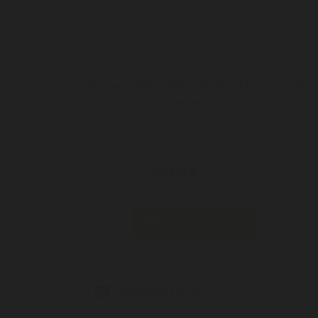
Résine H Extra 50% CBD 0% THC
Rési

APERÇU RAPIDE
2g Duverger
Résine H extra 50% de CBD et 0% de
Rési
THC pour un taux de THC...
18,00 €

Ajouter au panier
Commentaires (0)