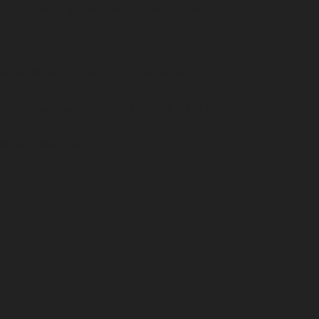
pènes naturels, garantissant ainsi une expérience
eur adapté ou de l'ajouter à des aliments ou
ût 1990 portant application de l'article R. 5132-86
oduit ne contient pas de THC.