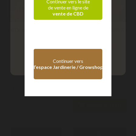
Continuer vers le site
de vente en ligne de
vente de CBD
Vérification d'âge
Girl Scout Cookies Auto X5
Purple Lemonade Auto X3
FastBuds
FastBuds
Confirmez que vous êtes majeur
Toute comme un cookie sucré.
Un géant violet. Hauteur
Saveurs kushy, terreuses et
pouvant atteindre 110 cm et
+ 18 ans
- 18 ans
Continuer vers
de...
produire...
l’espace Jardinerie / Growshop
55,00 €
42,00 €


Ajouter au panier
Ajouter au panier