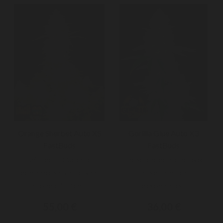
Orange Sherbet Auto X5
Gorilla Glue Auto X3
FastBuds
FastBuds
24% de THCGéant à
Une souche de platine, avec
dominance sativa. Pouvant
plus d'un million
atteindre 150 cm,...
d'exemplaires...
55,00 €
36,00 €