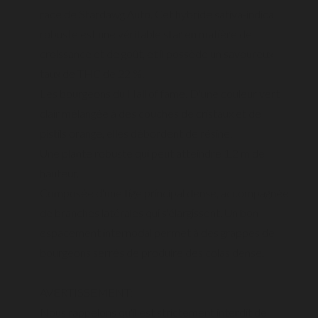
race de Stardawg Auto. Cet hybride sativa-indica
robuste est une véritable star en matière de
croissance et de goût, et il possède un savoureux
taux de THC de 22 %.
Les bourgeons du Hall of fame. D'une couleur vert
clair mélangée à des couches de cristaux et de
pistils orange, elles débordent de résine.
Une plante robuste qui peut atteindre 1,2 m de
hauteur.
Composée d'une tige principal dense, accompagnée
de branches latérales qui s'élargissent. Un bon
espacement internodal permet à des grappes de
bourgeons serrés de produire des colas dense.
AVERTISSEMENT:
Nous rappelons qu'il est strictement interdit de