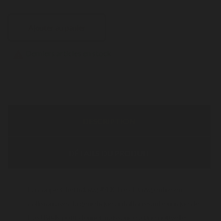
Ajouter au panier
Derniers articles en stock

DESCRIPTION
DÉTAILS DU PRODUIT
La coupe Chemdawg #4 X Tres Dawg entre en
collision avec la génétique autoflorissante unique de
FastBuds pour donner naissance à une nouvelle