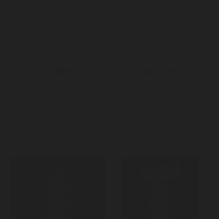
Six Shooter Auto X3
Og Kush Auto X5 FastBuds
FastBuds
Le géant pas si gentil! Une des
Le classique original... mais en
plus grandes variétés de...
mieux. Grâce à son héritage...
30,00 €
40,00 €


Ajouter au panier
Ajouter au panier