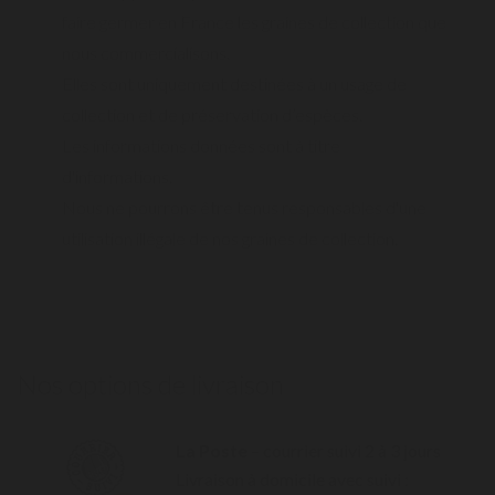
faire germer en France les graines de collection que
nous commercialisons.
Elles sont uniquement destinées à un usage de
collection et de préservation d’espèces.
Les informations données sont à titre
d'informations.
Nous ne pourrons être tenus responsables d'une
utilisation illégale de nos graines de collection.
Nos options de livraison
La Poste
– courrier suivi 2 à 3 jours
Livraison à domicile avec suivi :