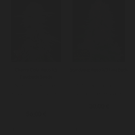
Cherry Cola Auto X5
Stardawg Auto X3 FastBuds
Fastbuds Seeds
Nous rappelons qu'il est
Profitez de cette précieuse
strictement interdit de faire
hybride primée, issue de la...
germer...
30,00 €
56,00 €