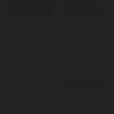
Og Kush Auto X3 FastBuds
Banana Purple Punch Auto
X5 Fastbuds Seeds
Le classique original... mais en
Graines féminisées AutoNous
mieux. Grâce à son héritage...
rappelons qu'il est
strictement...
24,00 €
55,00 €


Ajouter au panier
Ajouter au panier