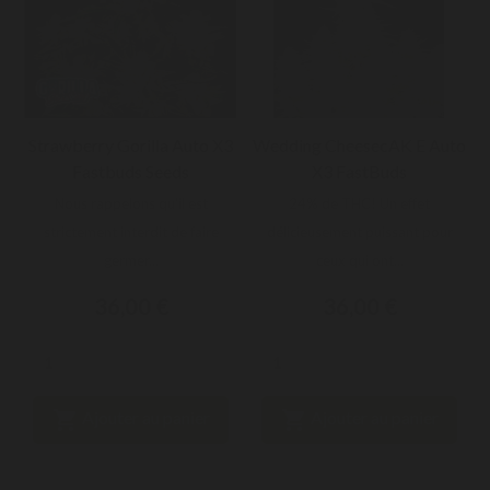
Strawberry Gorilla Auto X3
Wedding CheesecAK E Auto
Fastbuds Seeds
X3 FastBuds
Nous rappelons qu'il est
24% de THC! Un effet
strictement interdit de faire
délicieusement puissant pour
germer...
ceux qui ont...
36,00 €
36,00 €


Ajouter au panier
Ajouter au panier