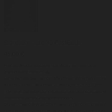
Stardawg Auto X5 FastBuds
45,00 €
Profitez de cette précieuse hybride primée, issue de la
génétique originale de Cali.
Le meilleur des deux mondes. Elle offre un mélange équilibré
d'effets à la fois Indica et Sativa, une expérience équilibrée.
Très forte. Des notes d'un mélange unique de pin, de diesel et
des nuances amères, extrêmement fortes.
D'une hauteur d'environ 120 cm, avec un grand cola principal
et des branches latérales qui peuvent (presque) atteindre les