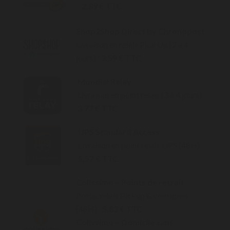
2,89 € TTC
Shop2Shop Direct by Chronopost
Livraison en relais Pick Up (2 à 4
jours) :
3,59 € TTC
Mondial Relay
Livraison en point relais (3 à 4 jours) :
3,77 € TTC
UPS Standard Access
Livraison en point relais UPS (48H) :
5,57 € TTC
Colissimo – Points de retrait
Poste, relais Pickup & consignes
(48H) :
5,83 € TTC
Colissimo – Domicile sans