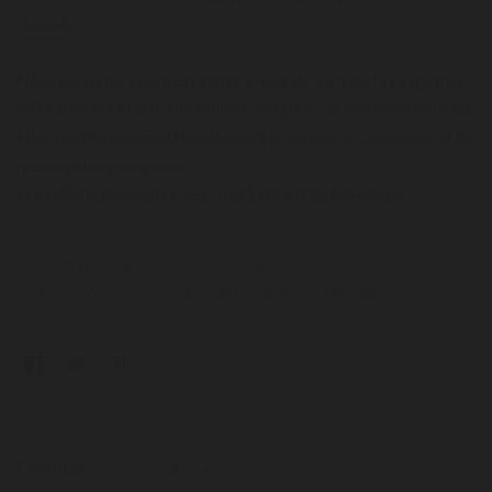
étoiles.
Nous rappelons qu'il est strictement interdit de faire germer
en France les graines de collection que nous commercialisons.
Elles sont uniquement destinées à un usage de collection et de
préservation despèces.
Les informations données sont à titre d'informations.
Votre panier doit contenir au moins 50,00 € de produits
pour pouvoir obtenir des récompenses fidélité.
Quantité