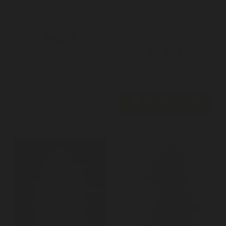
Le meilleur de Cali. Une
Un géant violet. Hauteur
manifique variété issue...
pouvant atteindre 110 cm et
produire...
24,00 €
55,00 €


Ajouter au panier
Ajouter au panier