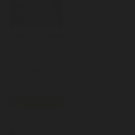
Stardawg Auto X3 FastBuds
Profitez de cette précieuse
hybride primée, issue de la...
30,00 €

Ajouter au panier
Commentaires (0)