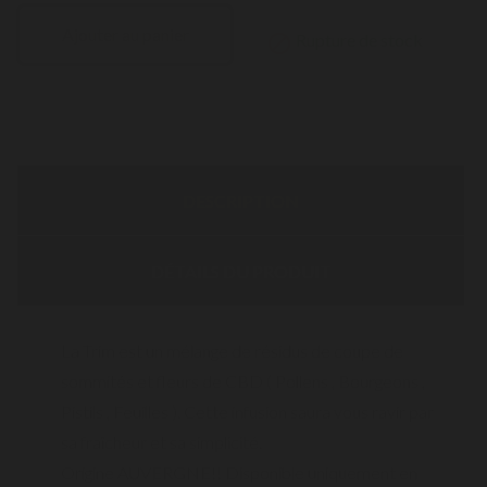
Ajouter au panier
Rupture de stock

DESCRIPTION
DÉTAILS DU PRODUIT
La Trim est un mélange de résidus de coupe de
sommités et fleurs de CBD ( Pollens , Bourgeons ,
Pistils , Feuilles ). Cette infusion saura vous ravir par
sa fraîcheur et sa simplicité.
Origine AUVERGNE!! Disponible uniquement en