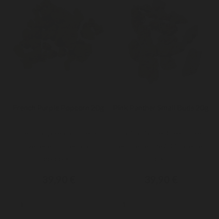
French Purple Popcorn 20g
Pink Panther Small Buds 20g
Fleur française aux couleurs
La Pink Panther Greenhouse
vertes et purples, aux
est une fleur de CBD italienne
délicieux...
aux...
39,90 €
39,90 €