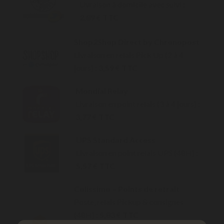
Livraison à domicile avec suivi :
2,89 € TTC
Shop2Shop Direct by Chronopost
Livraison en relais Pick Up (2 à 4
jours) :
3,59 € TTC
Mondial Relay
Livraison en point relais (3 à 4 jours) :
3,77 € TTC
UPS Standard Access
Livraison en point relais UPS (48H) :
5,57 € TTC
Colissimo – Points de retrait
Poste, relais Pickup & consignes
(48H) :
5,83 € TTC