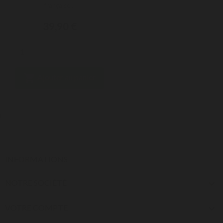
française...
39,90 €

Ajouter au panier
INFORMATIONS
NOTRE SOCIÉTÉ

VOTRE COMPTE
