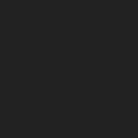
de façon tout à fait naturelle.
Notify me when available
Quantité