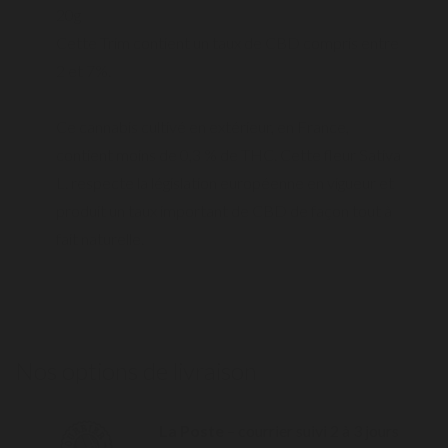
20g
Cette Trim contient un taux de CBD compris entre
2 et 7%.
Ce cannabis cultivé en extérieur, en France,
contient moins de 0,3 % de THC. Cette fleur Sativa
L. respecte la législation européenne en vigueur et
produit un taux important de CBD de façon tout à
fait naturelle.
Nos options de livraison
La Poste
– courrier suivi 2 à 3 jours