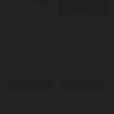
White Widow Small Buds
Dark Devil SmallBuds 20g
20g
Fleur française en small buds
Fleur française en small buds
(petites têtes), aux délicieux...
(petites têtes), aux délicieux...
39,90 €
19,90 €


Ajouter au panier
Ajouter au panier