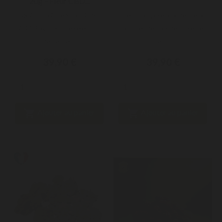
20g – Fleur CBD...
🌿 Gorilla Glue Small Buds
Fleur française, aux délicieux
CBD 20g 🇫🇷 Une sélection
arômes délicats de noisette
de petites...
et...
39,90 €
39,90 €


Ajouter au panier
Ajouter au panier