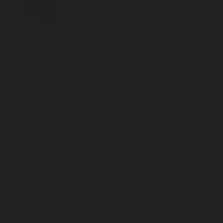
Trim 20g
9,90 €
La Trim est un mélange de résidus de coupe de sommités et
fleurs de CBD ( Pollens , Bourgeons , Pistils , Feuilles ). Cette
infusion saura vous ravir par sa fraîcheur et sa simplicité.
Origine AUVERGNE!! Disponible uniquement en 20g.
Cette Trim contient un taux de CBD compris entre 2 et 7%.
Ce cannabis cultivé en extérieur, en France, contient moins de
0,3 % de THC. Cette fleur Sativa L. respecte la législation
européenne en vigueur et produit un taux important de CBD