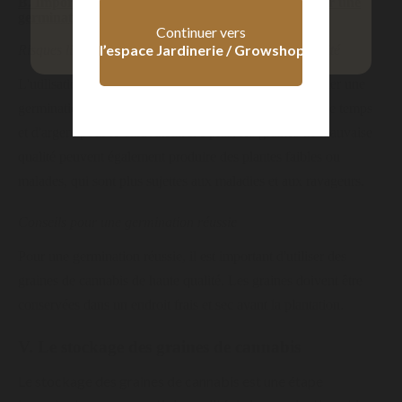
B. Importance de choisir des graines de qualité pour une
germination réussie
+ 18 ans
- 18 ans
Continuer vers
l’espace Jardinerie / Growshop
Risques liés à l'utilisation de graines de mauvaise qualité
L'utilisation de graines de mauvaise qualité peut entraîner une
germination faible ou nulle, ce qui peut être une perte de temps
et d'argent pour le cultivateur. De plus, les graines de mauvaise
qualité peuvent également produire des plantes faibles ou
malades, qui sont plus sujettes aux maladies et aux ravageurs.
Conseils pour une germination réussie
Pour une germination réussie, il est important d'utiliser des
graines de cannabis de haute qualité. Les graines doivent être
conservées dans un endroit frais et sec avant la plantation.
V. Le stockage des graines de cannabis
Le stockage des graines de cannabis est une étape