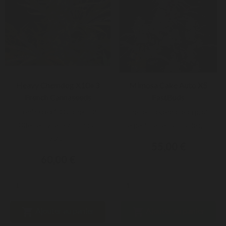
Heavy Chemdog X10+3
Mimosa Cake Auto X5
French Cannaseeds
FastBuds
Féminisée x10 Graines + 3
Une fleur légendaire au profil
OffertesType: 50% Indica /
terpénique remarquable qui...
50%...
55,00 €
60,00 €


Ajouter au panier
Ajouter au panier