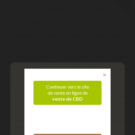
IV. La qualité des graines de cannabis
A. Reconnaître des graines de cannabis de haute qualité
Apparence et texture des graines
Les graines de cannabis de haute qualité ont une apparence
saine, sans tache ni décoloration. Elles ont également une texture
dure et solide. Si une graine est molle ou spongieuse, cela peut
indiquer qu'elle est trop vieille ou qu'elle a été mal stockée.
Continuer vers le site
Tests de germination et fiabilité des fournisseurs
de vente en ligne de
Les fournisseurs de graines de cannabis de qualité effectuent des
vente de CBD
Vérification d'âge
tests de germination pour garantir que leurs graines sont viables.
Les graines de cannabis de haute qualité ont généralement un
taux de germination de 90 % ou plus. Il est également important
de choisir un fournisseur de confiance, qui utilise des pratiques
Confirmez que vous êtes majeur
de culture écologiques et durables.