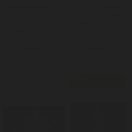
Gorilla Zkittlez X5 Barney'S
Queen Berry Kush X10+3
Farm
French Cannaseeds
Cette plante est une belle
Féminisée x10 Graines + 3
hybride entre la Gorilla Glue #4
OffertesType: 100%
et...
IndicaGénétiques:...
52,00 €
60,00 €


Ajouter au panier
Ajouter au panier