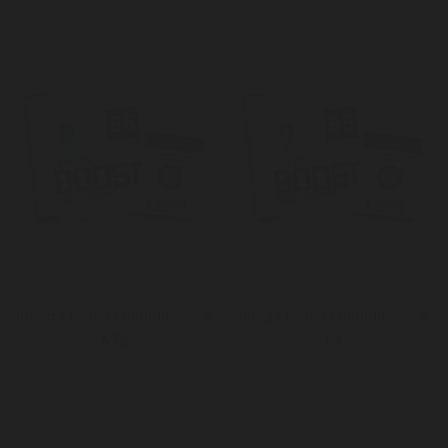
Integra Boost Humidity 55%
Intega Boost Humidity 55%
67g
8g
Ces packs de contrôle de
Ces packs de contrôle de
l'humidité protègent et
l'humidité protègent et
stockent...
stockent...