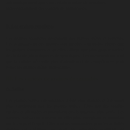
automatiquement après un certain nombre de semaines,
indépendamment des conditions lumineuses.
B. Les graines régulières
Les graines régulières produisent des plantes mâles et femelles.
Les avantages de ces graines sont qu'elles sont moins chères que
les graines féminisées et qu'elles offrent une plus grande variété
de choix de phénotypes et de génétiques. Les inconvénients sont
que la culture nécessite plus d'attention et de compétences pour
éviter les plantes mâles indésirables.
III. Les variétés de graines de cannabis
A. Sativa
Les plantes Sativa ont tendance à être plus grandes et à pousser
plus rapidement que les plantes Indica. Elles ont des feuilles
étroites et allongées et produisent des bourgeons plus aérés. Les
variétés Sativa ont souvent un effet plus énergisant et stimulant
sur le corps et l'esprit. Elles sont recommandées pour les activités
diurnes ou créatives, ou pour les personnes souffrant de