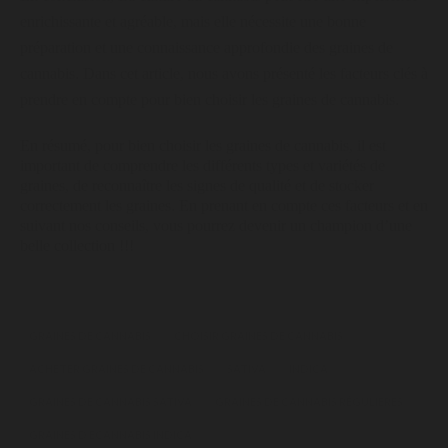
enrichissante et agréable, mais elle nécessite une bonne
préparation et une connaissance approfondie des graines de
cannabis. Dans cet article, nous avons présenté les facteurs clés à
prendre en compte pour bien choisir les graines de cannabis.
En résumé, pour bien choisir les graines de cannabis, il est
important de comprendre les différents types et variétés de
graines, de reconnaître les signes de qualité et de stocker
correctement les graines. En prenant en compte ces facteurs et en
suivant nos conseils, vous pourrez devenir un champion d’une
belle collection !!!
GRAINES DE CANNABIS
CHOISIR GRAINES DE CANNABIS
ACHETER GRAINES DE CANNABIS
SATIVA
INDICA
GRAINES DE CANNABIS SATIVA
GRAINES DE CANNABIS RÉGULIÈRES
GRAINES D ECANNABIS INDICA