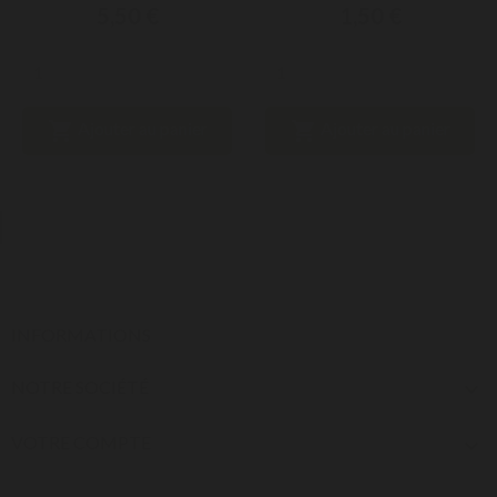
5,50 €
1,50 €


Ajouter au panier
Ajouter au panier
INFORMATIONS
NOTRE SOCIÉTÉ

VOTRE COMPTE
