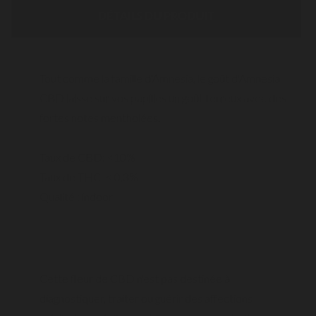
DÉTAILS DU PRODUIT
Tout comme la famille d'Amnesia, le goût d'Amnesia
CBD laisse sur vos papilles un goût terreux avec des
fortes notes mentholées.
Taux de CBD: <10%
Taux de THC: < 0.3%
Qualité : indoor
Cette fleur de CBD n'est pas destinée à
diagnostiquer, traiter ou guérir des affections