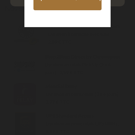
Nos options de livraison
La Poste
– courrier suivi 2 à 3 jours
Livraison à domicile avec suivi :
2,89 € TTC
Shop2Shop Direct by Chronopost
Livraison en relais Pick Up (2 à 4
jours) :
3,59 € TTC
Mondial Relay
Livraison en point relais (3 à 4 jours) :
3,77 € TTC
UPS Standard Access
Livraison en point relais UPS (48H) :
5,57 € TTC