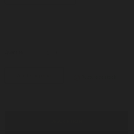
Quantité
Ajouter au panier
Rupture de stock

DESCRIPTION