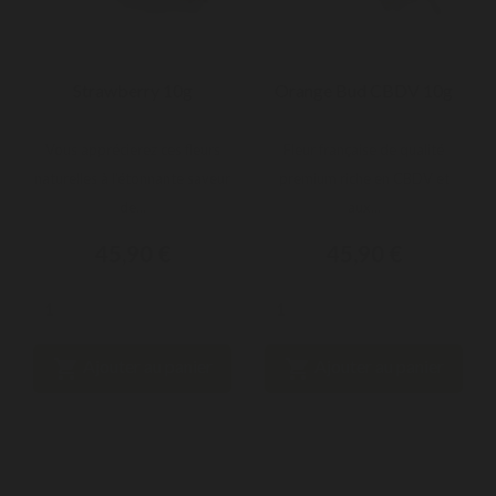
Strawberry 10g
Orange Bud CBDV 10g
Vous apprécierez ces fleurs
Fleur française de qualité
naturelles à l'étonnante saveur
premium riche en CBDV et
de...
aux...
45,90 €
45,90 €


Ajouter au panier
Ajouter au panier