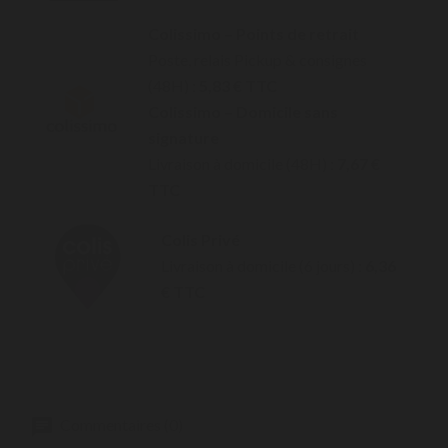
Colissimo – Points de retrait
Poste, relais Pickup & consignes
(48H) :
5,83 € TTC
Colissimo – Domicile sans
signature
Livraison à domicile (48H) :
7,67 €
TTC
Colis Privé
Livraison à domicile (6 jours) :
6,36
€ TTC
Commentaires (0)